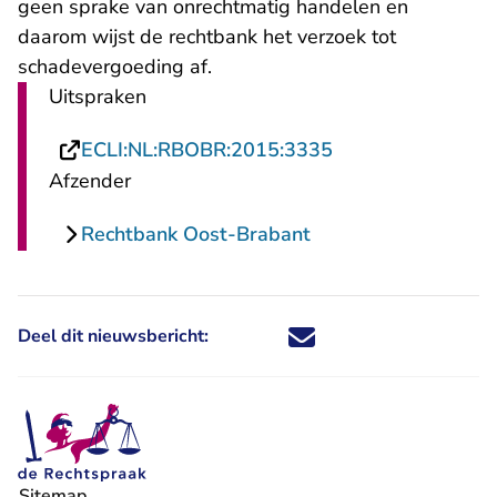
geen sprake van onrechtmatig handelen en
daarom wijst de rechtbank het verzoek tot
schadevergoeding af.
Uitspraken
- U verlaat Recht
ECLI:NL:RBOBR:2015:3335
Afzender
Rechtbank Oost-Brabant
Deel dit nieuwsbericht:
Deel dit nieuwsbericht via X - U 
Deel dit nieuwsbericht via Fa
Deel dit nieuwsbericht via
Deel dit nieuwsbericht
Sitemap