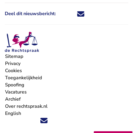
Deel dit nieuwsbericht:
Deel dit nieuwsbericht via X - U 
Deel dit nieuwsbericht via Fa
Deel dit nieuwsbericht via
Deel dit nieuwsbericht
Sitemap
Privacy
Cookies
Toegankelijkheid
Spoofing
Vacatures
- U verlaat Rechtspraak.nl
Archief
Over rechtspraak.nl
English
Volg ons op X (Twitter) - U verlaat Rechtspraak.nl
Volg ons op Facebook - U verlaat Rechtspraak.nl
Volg ons op Instagram - U verlaat Rechtspraak.nl
Volg ons op Youtube - U verlaat Rechtspraak.nl
Volg ons op LinkedIn - U verlaat Rechtspraak.n
'Blijf op de hoogte' nieuwsbrief - U verlaat