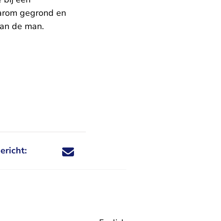
aarom gegrond en
van de man.
ericht:
Deel dit nieuwsbericht via X - U verlaat Rechtspraa
Deel dit nieuwsbericht via Facebook - U verlaat
Deel dit nieuwsbericht via e-mail
Deel dit nieuwsbericht via LinkedIn - U v