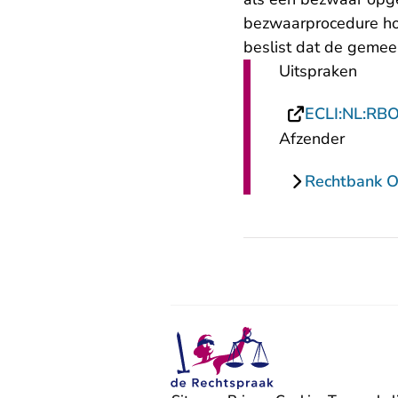
bezwaarprocedure ho
beslist dat de geme
Uitspraken
ECLI:NL:RB
Afzender
Rechtbank O