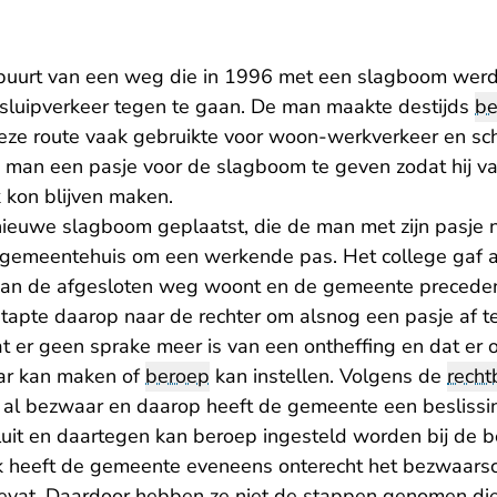
buurt van een weg die in 1996 met een slagboom werd 
sluipverkeer tegen te gaan. De man maakte destijds
be
 deze route vaak gebruikte voor woon-werkverkeer en s
man een pasje voor de slagboom te geven zodat hij va
kon blijven maken.
 nieuwe slagboom geplaatst, die de man met zijn pasje n
 gemeentehuis om een werkende pas. Het college gaf a
et aan de afgesloten weg woont en de gemeente precede
apte daarop naar de rechter om alsnog een pasje af t
 er geen sprake meer is van een ontheffing en dat er o
ar kan maken of
beroep
kan instellen. Volgens de
recht
al bezwaar en daarop heeft de gemeente een beslissi
luit en daartegen kan beroep ingesteld worden bij de b
 heeft de gemeente eveneens onterecht het bezwaarsch
vat. Daardoor hebben ze niet de stappen genomen die