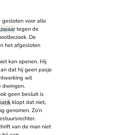
gesloten voor alle
zwaar
tegen de
choolbezoek. De
n het afgesloten
iet kan openen. Hij
an dat hij geen pasje
ntwerking wil
e dwingen.
ok geen besluit is
bank
klopt dat niet,
ng genomen. Zo’n
estuursrechter.
rift van de man niet
 bij een