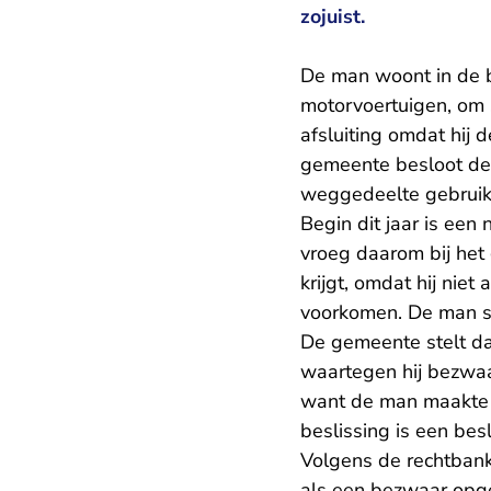
zojuist.
De man woont in de 
motorvoertuigen, om 
afsluiting omdat hij
gemeente besloot de 
weggedeelte gebruik 
Begin dit jaar is een
vroeg daarom bij het
krijgt, omdat hij ni
voorkomen. De man st
De gemeente stelt dat
waartegen hij bezwa
want de man maakte 
beslissing is een bes
Volgens de rechtbank
als een bezwaar opge