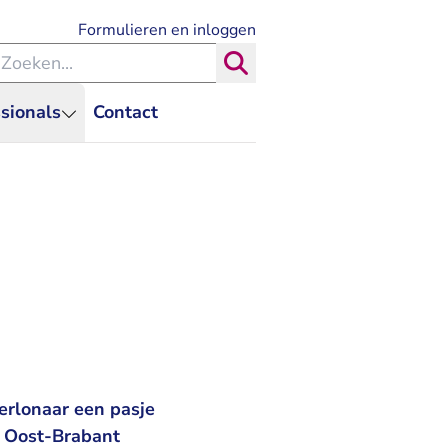
- U verlaat Rechtspraak.nl
Formulieren en inloggen
eken binnen de Rechtspraak
Zoeken
sionals
Contact
rlonaar een pasje
k Oost-Brabant