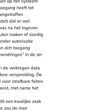
gen op het systeem
 toegang heeft tot
angetroffen
telt dat er wel
 was na het ingeven
uten maken of slordig
onder autorisatie
an zich toegang
endringen” in de zin
n de verkregen data
ere verspreiding. De
 voor strafbare feiten
weest, met name het
it een kwalijke zaak
ite zou de man