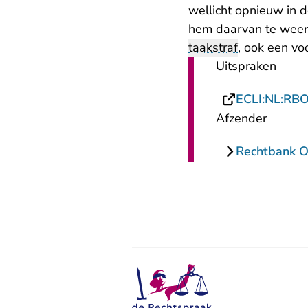
wellicht opnieuw in d
hem daarvan te weer
taakstraf
, ook een vo
Uitspraken
ECLI:NL:RB
Afzender
Rechtbank O