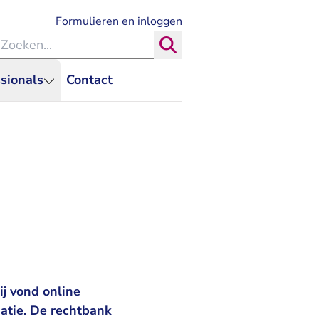
- U verlaat Rechtspraak.nl
Formulieren en inloggen
eken binnen de Rechtspraak
Zoeken
sionals
Contact
j vond online
atie. De rechtbank