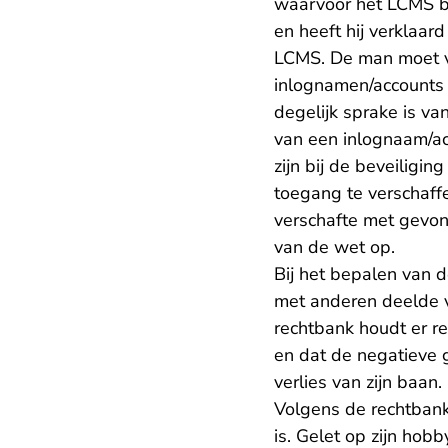
waarvoor het LCMS b
en heeft hij verklaar
LCMS. De man moet 
inlognamen/accounts 
degelijk sprake is v
van een inlognaam/ac
zijn bij de beveiligin
toegang te verschaff
verschafte met gevon
van de wet op.
Bij het bepalen van 
met anderen deelde v
rechtbank houdt er re
en dat de negatieve 
verlies van zijn baan.
Volgens de rechtbank
is. Gelet op zijn ho