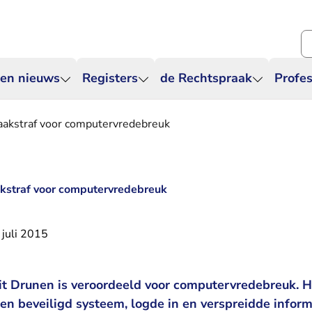
Zo
 en nieuws
Registers
de Rechtspraak
Profes
 taakstraf voor computervredebreuk
aakstraf voor computervredebreuk
 juli 2015
it Drunen is veroordeeld voor computervredebreuk. Hi
en beveiligd systeem, logde in en verspreidde inform