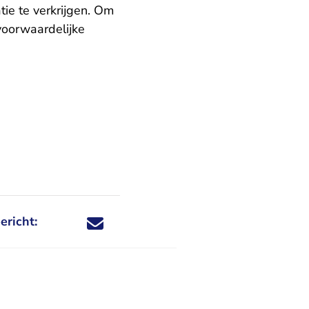
tie te verkrijgen. Om
oorwaardelijke
ericht:
Deel dit nieuwsbericht via X - U verlaat Rechtspraa
Deel dit nieuwsbericht via Facebook - U verlaat
Deel dit nieuwsbericht via e-mail
Deel dit nieuwsbericht via LinkedIn - U v