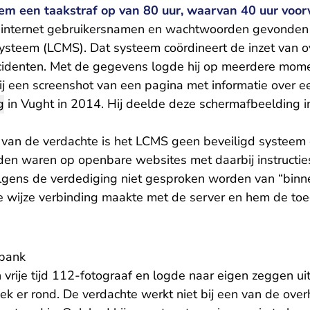
em een taakstraf op van 80 uur, waarvan 40 uur voor
internet gebruikersnamen en wachtwoorden gevonden v
steem (LCMS). Dat systeem coördineert de inzet van ov
identen. Met de gegevens logde hij op meerdere mome
j een screenshot van een pagina met informatie over ee
g
in Vught in 2014. Hij deelde deze schermafbeelding
van de verdachte is het LCMS geen beveiligd systeem
den waren op openbare websites met daarbij instructie
lgens de verdediging niet gesproken worden van “binn
 wijze verbinding maakte met de server en hem de toe
tbank
jn vrije tijd 112-fotograaf en logde naar eigen zeggen ui
ek er rond. De verdachte werkt niet bij een van de ove