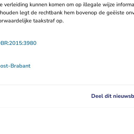
e verleiding kunnen komen om op illegale wijze informa
houden legt de rechtbank hem bovenop de geëiste onv
orwaardelijke taakstraf op.
- U verlaat Rechtspraak.nl
OBR:2015:3980
ost-Brabant
Deel dit nieuwsb