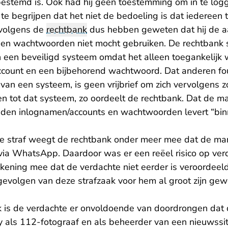
estemd is. Ook had hij geen toestemming om in te log
d te begrijpen dat het niet de bedoeling is dat iedereen
volgens de
rechtbank
dus hebben geweten dat hij de a
en wachtwoorden niet mocht gebruiken. De rechtbank s
an een beveiligd systeem omdat het alleen toegankelijk
count en een bijbehorend wachtwoord. Dat anderen fo
g van een systeem, is geen vrijbrief om zich vervolgens z
en tot dat systeem, zo oordeelt de rechtbank. Dat de m
den inlognamen/accounts en wachtwoorden levert “binn
de straf weegt de rechtbank onder meer mee dat de ma
ia WhatsApp. Daardoor was er een reëel risico op verd
kening mee dat de verdachte niet eerder is veroordeeld
gevolgen van deze strafzaak voor hem al groot zijn ge
 is de verdachte er onvoldoende van doordrongen dat d
bby als 112-fotograaf en als beheerder van een nieuwss