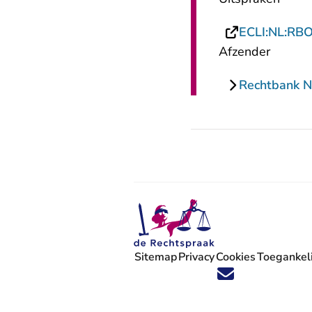
ECLI:NL:RB
Afzender
Rechtbank 
Sitemap
Privacy
Cookies
Toegankeli
Volg ons op X (Twitter) - U verlaat
Volg ons op Facebook - U verlaa
Volg ons op Instagram - U ve
Volg ons op Youtube - U 
Volg ons op LinkedIn -
'Blijf op de hoogte