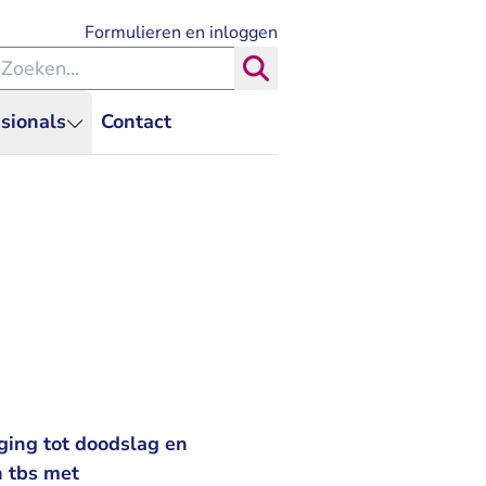
- U verlaat Rechtspraak.nl
Formulieren en inloggen
eken binnen de Rechtspraak
Zoeken
sionals
Contact
ging tot doodslag en
n tbs met