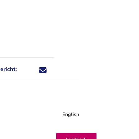
ericht:
Deel dit nieuwsbericht via X - U verlaat Rechtspraa
Deel dit nieuwsbericht via Facebook - U verlaat
Deel dit nieuwsbericht via e-mail
Deel dit nieuwsbericht via LinkedIn - U v
English