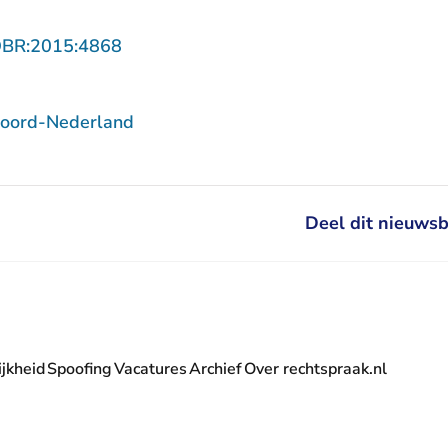
- U verlaat Rechtspraak.nl
OBR:2015:4868
Noord-Nederland
Deel dit nieuwsb
jkheid
Spoofing
Vacatures
Archief
Over rechtspraak.nl
- U verlaat Rechtspraak.nl
 Rechtspraak.nl
t Rechtspraak.nl
rlaat Rechtspraak.nl
verlaat Rechtspraak.nl
 U verlaat Rechtspraak.nl
' nieuwsbrief - U verlaat Rechtspraak.nl