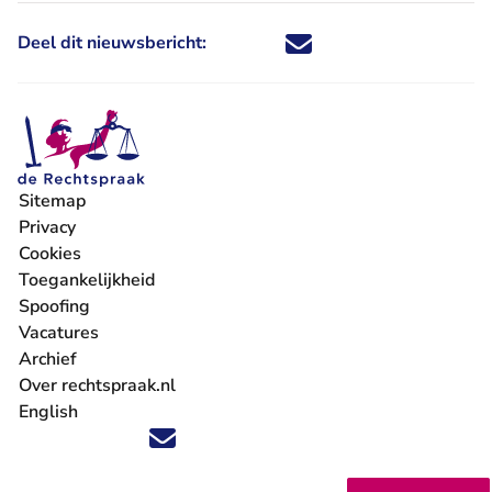
Deel dit nieuwsbericht:
Deel dit nieuwsbericht via X - U 
Deel dit nieuwsbericht via Fa
Deel dit nieuwsbericht via
Deel dit nieuwsbericht
Sitemap
Privacy
Cookies
Toegankelijkheid
Spoofing
Vacatures
- U verlaat Rechtspraak.nl
Archief
Over rechtspraak.nl
English
Volg ons op X (Twitter) - U verlaat Rechtspraak.nl
Volg ons op Facebook - U verlaat Rechtspraak.nl
Volg ons op Instagram - U verlaat Rechtspraak.nl
Volg ons op Youtube - U verlaat Rechtspraak.nl
Volg ons op LinkedIn - U verlaat Rechtspraak.n
'Blijf op de hoogte' nieuwsbrief - U verlaat