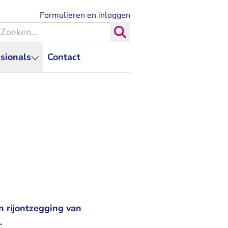
- U verlaat Rechtspraak.nl
Formulieren en inloggen
eken binnen de Rechtspraak
Zoeken
sionals
Contact
n rijontzegging van
.