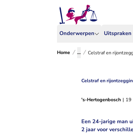
Onderwerpen
Uitspraken
Home
...
Celstraf en rijontzeg
Celstraf en rijontzeggi
's-Hertogenbosch
|
19
Een 24-jarige man ui
2 jaar voor verschil