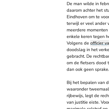
De man wilde in febru
daarom achter het stu
Eindhoven om te voor
terwijl er veel ander
meerdere momenten fo
enkele keren tegen he
Volgens de
officier va
doodslag in het verk
gebracht. De rechtba
om de fietsers dood te
dan ook geen sprake.
Bij het bepalen van 
waaronder tweemaal v
rijbewijs, legt de re
van justitie eiste. V
maximale celstraf op