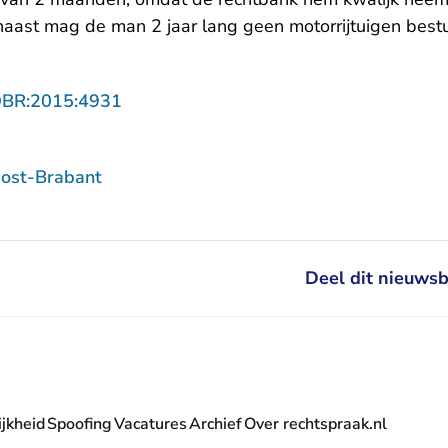
rnaast mag de man 2 jaar lang geen motorrijtuigen best
- U verlaat Rechtspraak.nl
OBR:2015:4931
ost-Brabant
Deel dit nieuwsb
jkheid
Spoofing
Vacatures
Archief
Over rechtspraak.nl
- U verlaat Rechtspraak.nl
 Rechtspraak.nl
t Rechtspraak.nl
rlaat Rechtspraak.nl
verlaat Rechtspraak.nl
 U verlaat Rechtspraak.nl
' nieuwsbrief - U verlaat Rechtspraak.nl