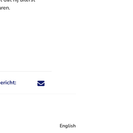
uren.
ericht:
Deel dit nieuwsbericht via X - U verlaat Rechtspraa
Deel dit nieuwsbericht via Facebook - U verlaat
Deel dit nieuwsbericht via e-mail
Deel dit nieuwsbericht via LinkedIn - U v
English