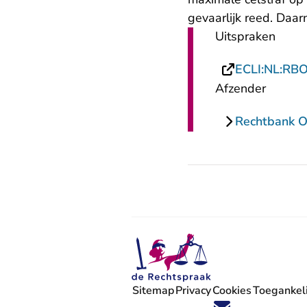
gevaarlijk reed. Daa
Uitspraken
ECLI:NL:RB
Afzender
Rechtbank O
Sitemap
Privacy
Cookies
Toegankeli
Volg ons op X (Twitter) - U verlaat
Volg ons op Facebook - U verlaa
Volg ons op Instagram - U ve
Volg ons op Youtube - U 
Volg ons op LinkedIn -
'Blijf op de hoogte