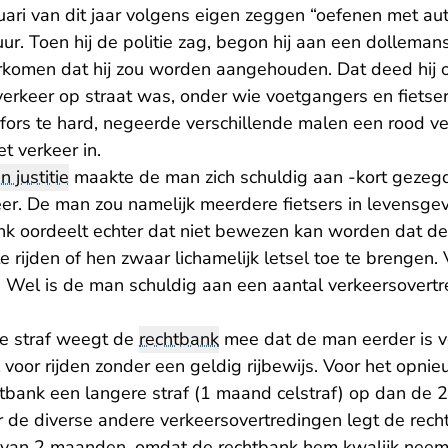
ari van dit jaar volgens eigen zeggen “oefenen met aut
ur. Toen hij de politie zag, begon hij aan een dollemans
komen dat hij zou worden aangehouden. Dat deed hij o
 verkeer op straat was, onder wie voetgangers en fiets
rs te hard, negeerde verschillende malen een rood ver
t verkeer in.
n justitie
maakte de man zich schuldig aan -kort gezegd
eer. De man zou namelijk meerdere fietsers in levensg
nk oordeelt echter dat niet bewezen kan worden dat d
 rijden of hen zwaar lichamelijk letsel toe te brengen. 
 Wel is de man schuldig aan een aantal verkeersovertr
de straf weegt de
rechtbank
mee dat de man eerder is v
oor rijden zonder een geldig rijbewijs. Voor het opnie
chtbank een langere straf (1 maand celstraf) op dan de 2
oor de diverse andere verkeersovertredingen legt de re
 van 2 maanden, omdat de rechtbank hem kwalijk neemt 