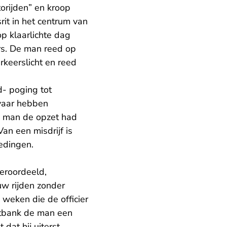
orijden” en kroop
rit in het centrum van
p klaarlichte dag
ers. De man reed op
keerslicht en reed
- poging tot
evaar hebben
e man de opzet had
Van een misdrijf is
edingen.
eroordeeld,
uw rijden zonder
 weken die de officier
chtbank de man een
dat hij uiterst