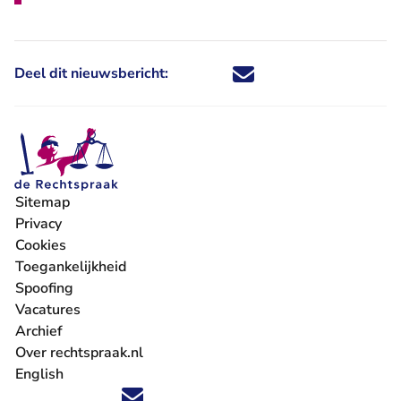
Deel dit nieuwsbericht:
Deel dit nieuwsbericht via X - U 
Deel dit nieuwsbericht via Fa
Deel dit nieuwsbericht via
Deel dit nieuwsbericht
Sitemap
Privacy
Cookies
Toegankelijkheid
Spoofing
Vacatures
- U verlaat Rechtspraak.nl
Archief
Over rechtspraak.nl
English
Volg ons op X (Twitter) - U verlaat Rechtspraak.nl
Volg ons op Facebook - U verlaat Rechtspraak.nl
Volg ons op Instagram - U verlaat Rechtspraak.nl
Volg ons op Youtube - U verlaat Rechtspraak.nl
Volg ons op LinkedIn - U verlaat Rechtspraak.n
'Blijf op de hoogte' nieuwsbrief - U verlaat