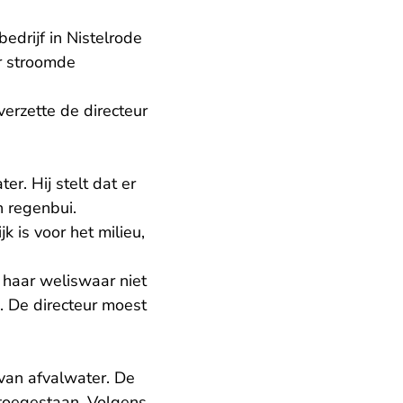
edrijf in Nistelrode
r stroomde
erzette de directeur
er. Hij stelt dat er
 regenbui.
k is voor het milieu,
 haar weliswaar niet
. De directeur moest
 van afvalwater. De
 toegestaan. Volgens