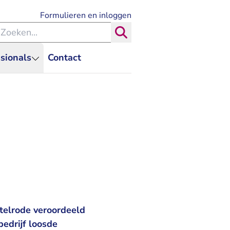
- U verlaat Rechtspraak.nl
Formulieren en inloggen
eken binnen de Rechtspraak
Zoeken
sionals
Contact
stelrode veroordeeld
edrijf loosde