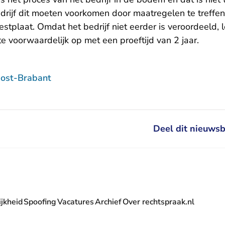
drijf dit moeten voorkomen door maatregelen te treffen
tplaat. Omdat het bedrijf niet eerder is veroordeeld, l
e voorwaardelijk op met een proeftijd van 2 jaar.
ost-Brabant
Deel dit nieuwsb
jkheid
Spoofing
Vacatures
Archief
Over rechtspraak.nl
- U verlaat Rechtspraak.nl
 Rechtspraak.nl
t Rechtspraak.nl
rlaat Rechtspraak.nl
verlaat Rechtspraak.nl
 U verlaat Rechtspraak.nl
' nieuwsbrief - U verlaat Rechtspraak.nl