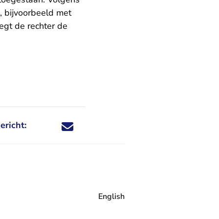
, bijvoorbeeld met
egt de rechter de
ericht:
Deel dit nieuwsbericht via X - U verlaat Rechtspraa
Deel dit nieuwsbericht via Facebook - U verlaat
Deel dit nieuwsbericht via e-mail
Deel dit nieuwsbericht via LinkedIn - U v
English