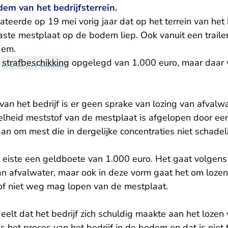
em van het bedrijfsterrein.
ateerde op 19 mei vorig jaar dat op het terrein van het b
aste mestplaat op de bodem liep. Ook vanuit een traile
dem.
n
strafbeschikking
opgelegd van 1.000 euro, maar daar v
an het bedrijf is er geen sprake van lozing van afvalwat
lheid meststof van de mestplaat is afgelopen door een
n om mest die in dergelijke concentraties niet schadelij
eiste een geldboete van 1.000 euro. Het gaat volgens
an afvalwater, maar ook in deze vorm gaat het om lozen
of niet weg mag lopen van de mestplaat.
eelt dat het bedrijf zich schuldig maakte aan het lozen
s het proces van het bedrijf in de bodem en dat is niet