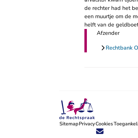
de rechter had het be
een muurtje om de mes
helft van de geldboet
Afzender
Rechtbank O
Sitemap
Privacy
Cookies
Toegankeli
Volg ons op X (Twitter) - U verlaat
Volg ons op Facebook - U verlaa
Volg ons op Instagram - U ve
Volg ons op Youtube - U 
Volg ons op LinkedIn -
'Blijf op de hoogte