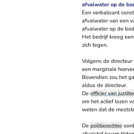
afvalwater op de bod
Een verbalisant const
afvalwater van een v
afvalwater op de bo
Het bedrijf kreeg ee
zich tegen.
Volgens de directeur v
een marginale hoevee
Bovendien zou het gaa
aldus de directeur.
De
officier van justitie
om het actief lozen v
weten dat de mestst
De
politierechter
oord
afvalstof kwam tijden