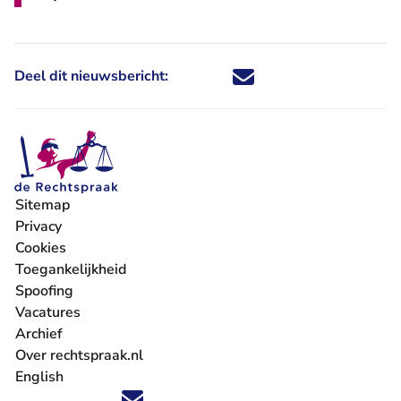
Deel dit nieuwsbericht:
Deel dit nieuwsbericht via X - U 
Deel dit nieuwsbericht via Fa
Deel dit nieuwsbericht via
Deel dit nieuwsbericht
Sitemap
Privacy
Cookies
Toegankelijkheid
Spoofing
Vacatures
- U verlaat Rechtspraak.nl
Archief
Over rechtspraak.nl
English
Volg ons op X (Twitter) - U verlaat Rechtspraak.nl
Volg ons op Facebook - U verlaat Rechtspraak.nl
Volg ons op Instagram - U verlaat Rechtspraak.nl
Volg ons op Youtube - U verlaat Rechtspraak.nl
Volg ons op LinkedIn - U verlaat Rechtspraak.n
'Blijf op de hoogte' nieuwsbrief - U verlaat