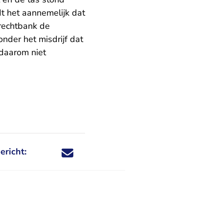
t het aannemelijk dat
 rechtbank de
nder het misdrijf dat
 daarom niet
ericht:
Deel dit nieuwsbericht via X - U verlaat Rechtspraa
Deel dit nieuwsbericht via Facebook - U verlaat
Deel dit nieuwsbericht via e-mail
Deel dit nieuwsbericht via LinkedIn - U v