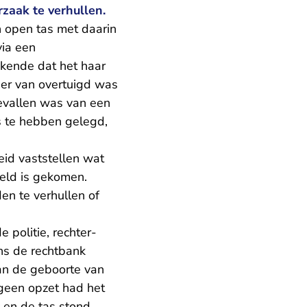
rzaak te verhullen.
 open tas met daarin
via een
ekende dat het haar
j er van overtuigd was
bevallen was van een
s te hebben gelegd,
eid vaststellen wat
reld is gekomen.
en te verhullen of
 politie, rechter-
ens de rechtbank
van de geboorte van
geen opzet had het
 en de tas stond