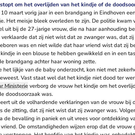
stopt om het overlijden van het kindje of de doodsoo
10 maart vorig jaar in een brandgang in Eindhoven een
. Het meisje bleek overleden te zijn. De politie kwam 
l uit bij de 27-jarige vrouw, die na haar aanhouding b
verklaarde dat zij niet wist dat ze zwanger was, dat zi
eboren was en niet wilde dat haar vriend wist dat zij 
 kindje in een blouse te hebben gewikkeld en in een ta
 de brandgang achter haar woning zette.
 het lijkje van de baby onderzocht, kon niet met zekerh
eweest. Vast staat wel dat het kindje niet dood ter we
 Ministerie
verborg de vrouw het kindje om het overlijd
 de doodsoorzaak was.
ert uit de volhardende verklaringen van de vrouw bij de
s de zitting, dat zij niet wist dat zij zwanger was. Volg
 de bevalling in paniek en uit vrees voor ontdekking 
r vriend. De omstandigheden wijzen erop dat de vrouw 
te verstoppen. Het hoofdje van het kindje was onbedekt