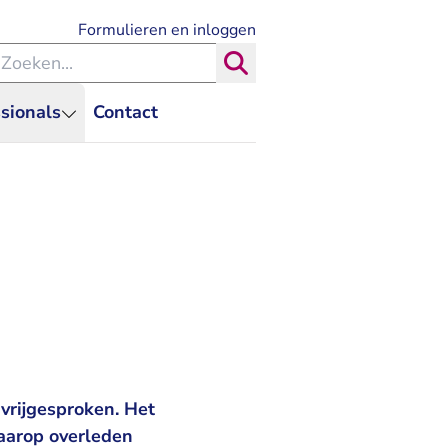
- U verlaat Rechtspraak.nl
Formulieren en inloggen
eken binnen de Rechtspraak
Zoeken
sionals
Contact
vrijgesproken. Het
aarop overleden