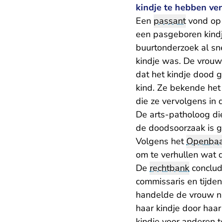
kindje te hebben ver
Een
passant
vond op 
een pasgeboren kindje
buurtonderzoek al sne
kindje was. De vrouw 
dat het kindje dood g
kind. Ze bekende het
die ze vervolgens in
De arts-patholoog die
de doodsoorzaak is g
Volgens het
Openbaar
om te verhullen wat
De
rechtbank
conclude
commissaris en tijden
handelde de vrouw na
haar kindje door haa
kindje voor anderen 