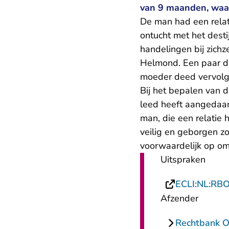
van 9 maanden, waa
De man had een rela
ontucht met het desti
handelingen bij zichz
Helmond. Een paar da
moeder deed vervolgen
Bij het bepalen van 
leed heeft aangedaan
man, die een relatie 
veilig en geborgen z
voorwaardelijk op om
Uitspraken
ECLI:NL:RB
Afzender
Rechtbank O