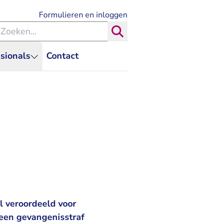
- U verlaat Rechtspraak.nl
Formulieren en inloggen
eken binnen de Rechtspraak
Zoeken
sionals
Contact
 veroordeeld voor
 een gevangenisstraf