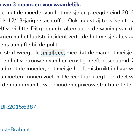
rvan 3 maanden voorwaardelijk.
tie met de moeder van het meisje en pleegde eind 201
jds 12/13-jarige slachtoffer. Ook moest zij toekijken te
elf verrichtte. Dit gebeurde allemaal in de woning van 
gen na het laatste incident vertelde het meisje alles 
s aangifte bij de politie.
de straf weegt de
rechtbank
mee dat de man het meisje
 en het vertrouwen van hen ernstig heeft beschaamd. Z
had met de moeder, het meisje heeft misbruikt in haar w
ou moeten kunnen voelen. De rechtbank legt een deel va
 de man ervan te weerhouden opnieuw strafbare feiten
- U verlaat Rechtspraak.nl
OBR:2015:6387
ost-Brabant