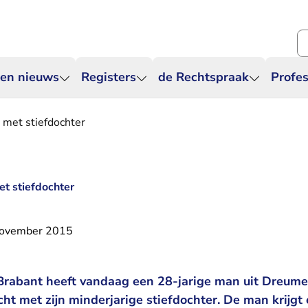
Zo
 en nieuws
Registers
de Rechtspraak
Profes
t met stiefdochter
et stiefdochter
november 2015
rabant heeft vandaag een 28-jarige man uit Dreumel
ht met zijn minderjarige stiefdochter. De man krijgt