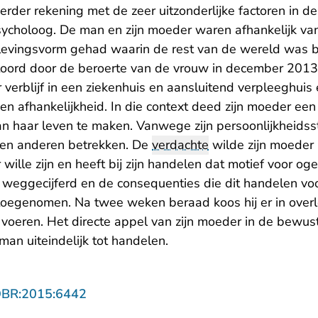
rder rekening met de zeer uitzonderlijke factoren in dez
sycholoog. De man en zijn moeder waren afhankelijk va
evingsvorm gehad waarin de rest van de wereld was bu
oord door de beroerte van de vrouw in december 2013
verblijf in een ziekenhuis en aansluitend verpleeghuis
en afhankelijkheid. In die context deed zijn moeder ee
an haar leven te maken. Vanwege zijn persoonlijkheidss
geen anderen betrekken. De
verdachte
wilde zijn moeder b
wille zijn en heeft bij zijn handelen dat motief voor og
al weggecijferd en de consequenties die dit handelen vo
oegenomen. Na twee weken beraad koos hij er in overl
 voeren. Het directe appel van zijn moeder in de bewust
man uiteindelijk tot handelen.
- U verlaat Rechtspraak.nl
OBR:2015:6442