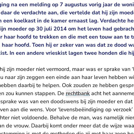
e ging na een melding op 7 augustus vorig jaar de won
 daar de verdachte aan, die vertelde dat hij zijn moe
n een koelkast in de kamer ernaast lag. Verdachte hee
zijn moeder op 30 juli 2014 om het leven had gebrac
r haar hoofd te trekken en die met een touw aan te t
haar hoofd. Toen hij er zeker van was dat ze dood w
ist. In een andere vrieskist lagen twee honden die hi
ij zijn moeder niet vermoord, maar was er sprake van 
ou naar zijn zeggen een einde aan haar leven hebben w
hebben daarbij te helpen. Ook zouden ze hebben gespr
even zou kunnen stappen. De
rechtbank
acht het aannemeli
sprake was van een doodswens bij zijn moeder en dat h
even aan die wens. Voor ‘levensbeëindiging op verzoek’
echter niet voldoende. Behalve de man, was namelijk n
 de vrouw. Daarbij komt onder meer dat de wijze waar
nstemming is met de methoden die zij met haar zoon b