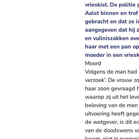
vrieskist. De politi
Aalst binnen en trof
gebracht en dat ze i
aangegeven dat hij 
en vuilniszakken ove
haar met een pan op 
moeder in een vriesk
Moord
Volgens de man had h
verzoek’. De vrouw z
haar zoon gevraagd 
waarop zij uit het l
beleving van de man 
uitvoering heeft geg
de wetgever, is dit 
van de doodswens van
kwam, niet in overee