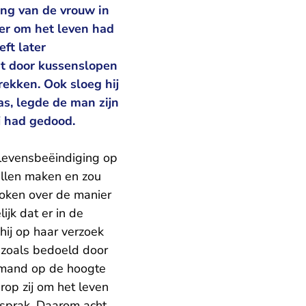
ing van de vrouw in
der om het leven had
ft later
ht door kussenslopen
rekken. Ook sloeg hij
as, legde de man zijn
j had gedood.
‘levensbeëindiging op
illen maken en zou
oken over de manier
jk dat er in de
ij op haar verzoek
 zoals bedoeld door
iemand op de hoogte
op zij om het leven
esprak. Daarom acht