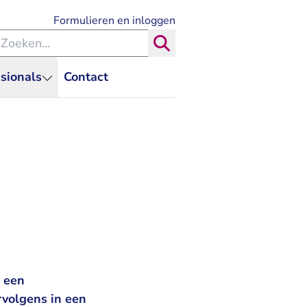
- U verlaat Rechtspraak.nl
Formulieren en inloggen
eken binnen de Rechtspraak
Zoeken
sionals
Contact
t een
rvolgens in een