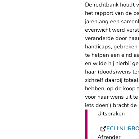
De rechtbank houdt ve
het rapport van de p
jarenlang een samenl
evenwicht werd verst
veranderde door haar 
handicaps, gebreken 
te helpen een eind a
en wilde hij hierbij 
haar (doods)wens ter 
zichzelf daarbij tota
hebben, op de koop t
voor haar wens uit te
iets doen’) bracht de 
Uitspraken
ECLI:NL:RB
Afzender