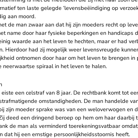
rnatief ten laste gelegde ‘levensbeëindiging op verzoe
dig aan moord.
het de man zwaar aan dat hij zijn moeders recht op lev
met name door haar fysieke beperkingen en handicaps 
inig waarde aan het leven te hechten, maar er had verb
n. Hierdoor had zij mogelijk weer levensvreugde kunne
ijkheid ontnomen door haar om het leven te brengen in 
 neerwaartse spiraal in het leven te halen.
n
eiste een celstraf van 8 jaar. De rechtbank komt tot een
strafmatigende omstandigheden. De man handelde vanui
 bij zijn moeder sprake was van een weloverwogen en 
 Zij deed een dringend beroep op hem om haar daarbij 
ank de man als verminderd toerekeningsvatbaar omdat
n dat hij een ernstige persoonlijkheidsstoornis heeft.