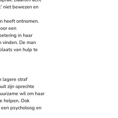
k’ niet bewezen en
en heeft ontnomen.
door een
etering in haar
n vinden. De man
plaats van hulp te
 lagere straf
t zijn oprechte
duurzame wil om haar
te helpen. Ook
 een psycholoog en