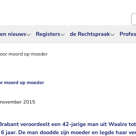
Zo
 en nieuws
Registers
de Rechtspraak
Profes
l voor moord op moeder
voor moord op moeder
 november 2015
rabant veroordeelt een 42-jarige man uit Waalre to
 6 jaar. De man doodde zijn moeder en legde haar ve