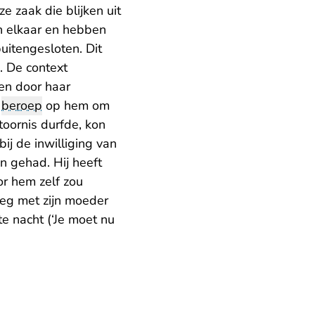
e zaak die blijken uit
n elkaar en hebben
itengesloten. Dit
. De context
 en door haar
n
beroep
op hem om
toornis durfde, kon
ij de inwilliging van
en gehad. Hij heeft
or hem zelf zou
eg met zijn moeder
e nacht (‘Je moet nu