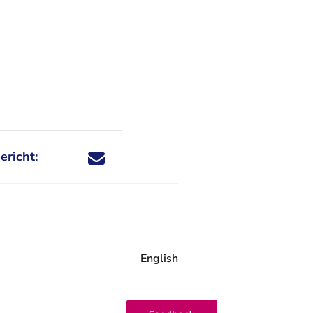
ericht:
Deel dit nieuwsbericht via X - U verlaat Rechtspraa
Deel dit nieuwsbericht via Facebook - U verlaat
Deel dit nieuwsbericht via e-mail
Deel dit nieuwsbericht via LinkedIn - U v
English