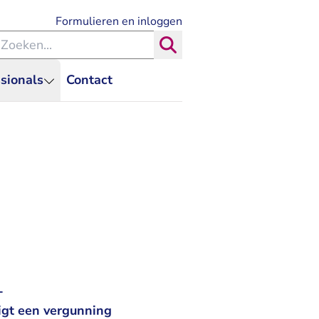
- U verlaat Rechtspraak.nl
Formulieren en inloggen
eken binnen de Rechtspraak
Zoeken
sionals
Contact
-
tigt een vergunning