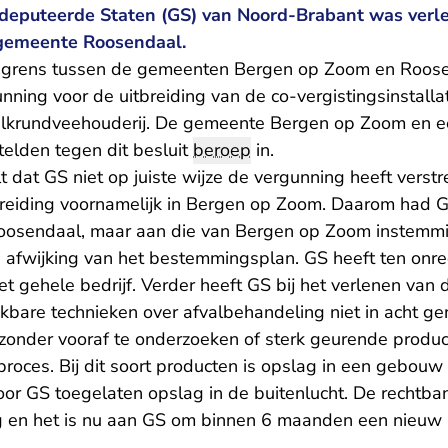
edeputeerde Staten (GS) van Noord-Brabant was verl
gemeente Roosendaal.
de grens tussen de gemeenten Bergen op Zoom en Roose
nning voor de uitbreiding van de co-vergistingsinstall
melkrundveehouderij. De gemeente Bergen op Zoom en e
telden tegen dit besluit
beroep
in.
 dat GS niet op juiste wijze de vergunning heeft verstr
tbreiding voornamelijk in Bergen op Zoom. Daarom had G
osendaal, maar aan die van Bergen op Zoom instemm
e afwijking van het bestemmingsplan. GS heeft ten onr
et gehele bedrijf. Verder heeft GS bij het verlenen van
ikbare technieken over afvalbehandeling niet in acht 
zonder vooraf te onderzoeken of sterk geurende produ
sproces. Bij dit soort producten is opslag in een gebou
oor GS toegelaten opslag in de buitenlucht. De rechtban
g en het is nu aan GS om binnen 6 maanden een nieuw 