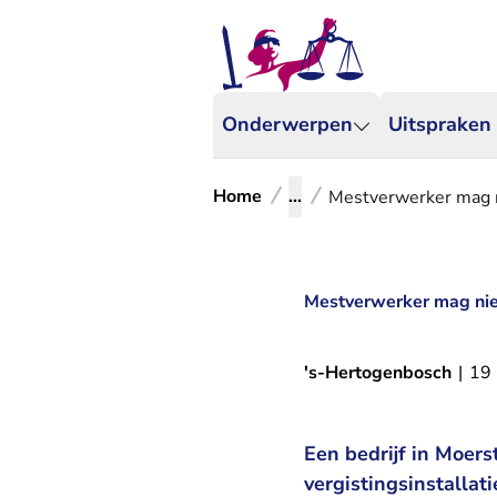
Onderwerpen
Uitspraken
Home
...
Mestverwerker mag n
Mestverwerker mag niet
's-Hertogenbosch
|
19
Een bedrijf in Moer
vergistingsinstallat