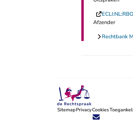
ECLI:NL:RB
Afzender
Rechtbank 
Sitemap
Privacy
Cookies
Toegankeli
Volg ons op X (Twitter) - U verlaat
Volg ons op Facebook - U verlaa
Volg ons op Instagram - U ve
Volg ons op Youtube - U 
Volg ons op LinkedIn -
'Blijf op de hoogte