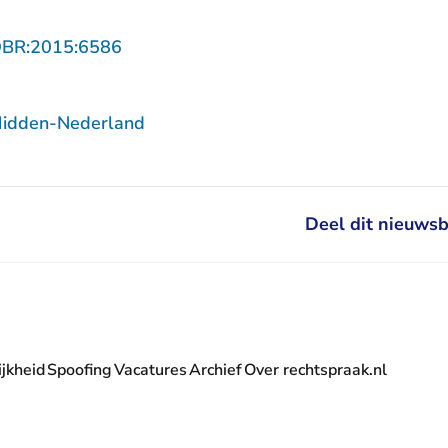
- U verlaat Rechtspraak.nl
OBR:2015:6586
Midden-Nederland
Deel dit nieuwsb
jkheid
Spoofing
Vacatures
Archief
Over rechtspraak.nl
- U verlaat Rechtspraak.nl
 Rechtspraak.nl
t Rechtspraak.nl
rlaat Rechtspraak.nl
verlaat Rechtspraak.nl
 U verlaat Rechtspraak.nl
' nieuwsbrief - U verlaat Rechtspraak.nl