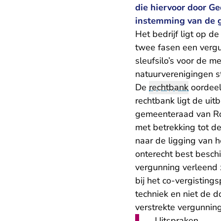
die hiervoor door G
instemming van de 
Het bedrijf ligt op 
twee fasen een vergu
sleufsilo’s voor de 
natuurverenigingen s
De
rechtbank
oordeelt
rechtbank ligt de ui
gemeenteraad van Ro
met betrekking tot d
naar de ligging van h
onterecht best besch
vergunning verleend 
bij het co-vergisting
techniek en niet de d
verstrekte vergunnin
Uitspraken