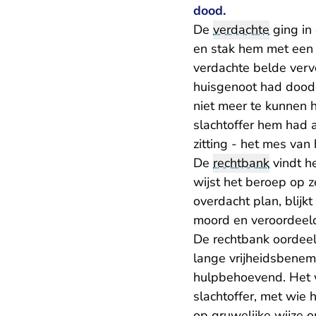
dood.
De
verdachte
ging in
en stak hem met een m
verdachte belde verv
huisgenoot had doodge
niet meer te kunnen h
slachtoffer hem had 
zitting - het mes van
De
rechtbank
vindt he
wijst het beroep op 
overdacht plan, blij
moord en veroordeel
De rechtbank oordeel
lange vrijheidsbenem
hulpbehoevend. Het 
slachtoffer, met wie 
op gruwelijke wijze 