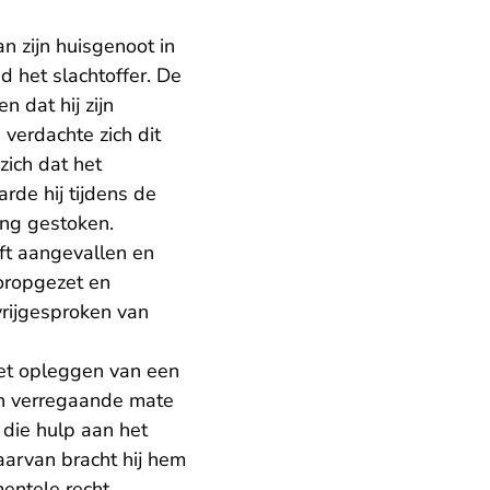
n zijn huisgenoot in
d het slachtoffer. De
 dat hij zijn
 verdachte zich dit
zich dat het
rde hij tijdens de
ing gestoken.
eft aangevallen en
ooropgezet en
vrijgesproken van
et opleggen van een
in verregaande mate
die hulp aan het
aarvan bracht hij hem
entele recht,