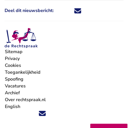
Deel dit nieuwsbericht:
Deel dit nieuwsbericht via X - U 
Deel dit nieuwsbericht via Fa
Deel dit nieuwsbericht via
Deel dit nieuwsbericht
Sitemap
Privacy
Cookies
Toegankelijkheid
Spoofing
Vacatures
- U verlaat Rechtspraak.nl
Archief
Over rechtspraak.nl
English
Volg ons op X (Twitter) - U verlaat Rechtspraak.nl
Volg ons op Facebook - U verlaat Rechtspraak.nl
Volg ons op Instagram - U verlaat Rechtspraak.nl
Volg ons op Youtube - U verlaat Rechtspraak.nl
Volg ons op LinkedIn - U verlaat Rechtspraak.n
'Blijf op de hoogte' nieuwsbrief - U verlaat