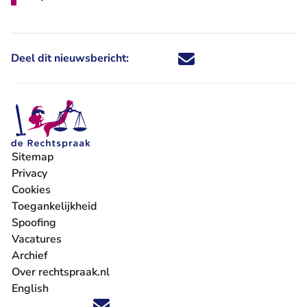
Deel dit nieuwsbericht:
Deel dit nieuwsbericht via X - U 
Deel dit nieuwsbericht via Fa
Deel dit nieuwsbericht via
Deel dit nieuwsbericht
Sitemap
Privacy
Cookies
Toegankelijkheid
Spoofing
Vacatures
- U verlaat Rechtspraak.nl
Archief
Over rechtspraak.nl
English
Volg ons op X (Twitter) - U verlaat Rechtspraak.nl
Volg ons op Facebook - U verlaat Rechtspraak.nl
Volg ons op Instagram - U verlaat Rechtspraak.nl
Volg ons op Youtube - U verlaat Rechtspraak.nl
Volg ons op LinkedIn - U verlaat Rechtspraak.n
'Blijf op de hoogte' nieuwsbrief - U verlaat