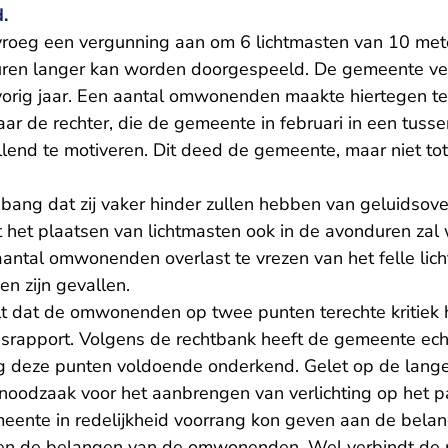
.
vroeg een vergunning aan om 6 lichtmasten van 10 mete
duren langer kan worden doorgespeeld. De gemeente v
vorig jaar. Een aantal omwonenden maakte hiertegen t
ar de rechter, die de gemeente in februari
in een tuss
lend te motiveren. Dit deed de gemeente, maar niet to
ang dat zij vaker hinder zullen hebben van geluidsove
het plaatsen van lichtmasten ook in de avonduren zal 
antal omwonenden overlast te vrezen van het felle licht
n zijn gevallen.
t dat de omwonenden op twee punten terechte kritiek
srapport. Volgens de rechtbank heeft de gemeente ech
 deze punten voldoende onderkend. Gelet op de lang
 noodzaak voor het aanbrengen van verlichting op het p
eente in redelijkheid voorrang kon geven aan de bela
ven de belangen van de omwonenden. Wel verbindt de 