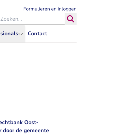
- U verlaat Rechtspraak.nl
Formulieren en inloggen
eken binnen de Rechtspraak
Zoeken
sionals
Contact
rechtbank Oost-
or door de gemeente