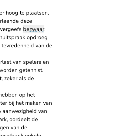
r hoog te plaatsen,
erleende deze
evergeefs
bezwaar
.
enuitspraak
opdroeg
t tevredenheid van de
rlast van spelers en
worden getennist.
, zeker als de
 hebben op het
ter bij het maken van
e aanwezigheid van
ark, oordeelt de
ngen van de
rechtbank enkele