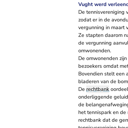
Vught werd verleend
De tennisvereniging 
zodat er in de avon
vergunning in maart 
Ze stapten daarom na
de vergunning aanvul
omwonenden.
De omwonenden zijn b
bezoekers omdat met 
Bovendien stelt een a
bladeren van de bome
De
rechtbank
oordeel
onderliggende geluid
de belangenafweging
het tennispark en de
rechtbank dat de gem
tennisvereniging bo