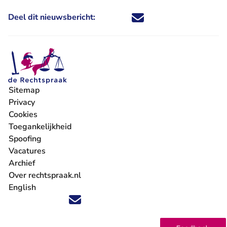
Deel dit nieuwsbericht:
Deel dit nieuwsbericht via X - U 
Deel dit nieuwsbericht via Fa
Deel dit nieuwsbericht via
Deel dit nieuwsbericht
Sitemap
Privacy
Cookies
Toegankelijkheid
Spoofing
Vacatures
- U verlaat Rechtspraak.nl
Archief
Over rechtspraak.nl
English
Volg ons op X (Twitter) - U verlaat Rechtspraak.nl
Volg ons op Facebook - U verlaat Rechtspraak.nl
Volg ons op Instagram - U verlaat Rechtspraak.nl
Volg ons op Youtube - U verlaat Rechtspraak.nl
Volg ons op LinkedIn - U verlaat Rechtspraak.n
'Blijf op de hoogte' nieuwsbrief - U verlaat