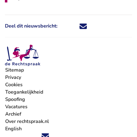
Deel dit nieuwsbericht:
Deel dit nieuwsbericht via X - U 
Deel dit nieuwsbericht via Fa
Deel dit nieuwsbericht via
Deel dit nieuwsbericht
Sitemap
Privacy
Cookies
Toegankelijkheid
Spoofing
Vacatures
- U verlaat Rechtspraak.nl
Archief
Over rechtspraak.nl
English
Volg ons op X (Twitter) - U verlaat Rechtspraak.nl
Volg ons op Facebook - U verlaat Rechtspraak.nl
Volg ons op Instagram - U verlaat Rechtspraak.nl
Volg ons op Youtube - U verlaat Rechtspraak.nl
Volg ons op LinkedIn - U verlaat Rechtspraak.n
'Blijf op de hoogte' nieuwsbrief - U verlaat