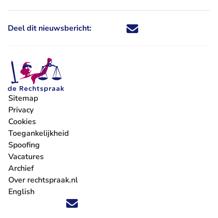
Deel dit nieuwsbericht:
Deel dit nieuwsbericht via X - U 
Deel dit nieuwsbericht via Fa
Deel dit nieuwsbericht via
Deel dit nieuwsbericht
Sitemap
Privacy
Cookies
Toegankelijkheid
Spoofing
Vacatures
- U verlaat Rechtspraak.nl
Archief
Over rechtspraak.nl
English
Volg ons op X (Twitter) - U verlaat Rechtspraak.nl
Volg ons op Facebook - U verlaat Rechtspraak.nl
Volg ons op Instagram - U verlaat Rechtspraak.nl
Volg ons op Youtube - U verlaat Rechtspraak.nl
Volg ons op LinkedIn - U verlaat Rechtspraak.n
'Blijf op de hoogte' nieuwsbrief - U verlaat