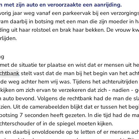
en met zijn auto en veroorzaakte een aanrijding.
vorig jaar weg vanaf een parkeervak bij een verzorgings
wam daarbij in botsing met een man die zijn moeder in 
ijding uit haar rolstoel en brak haar bekken. De vrouw
rlijden.
ag
t de situatie ter plaatse en wist dat er mensen uit he
chtbank
stelt vast dat de man bij het begin van het acht
e weg achter hem vrij was. Tijdens het achteruitrijden
e kijken om zich ervan te verzekeren dat zich - nadien -
zijn auto bevond. Volgens de rechtbank had de man de sl
ien. Uit de camerabeelden blijkt dat er tussen het beg
 botsing 7 seconden heeft gezeten. In die tijd had de m
chterschouder of in de spiegel moeten kijken.
den en daarbij onvoldoende op te letten of er mensen ac