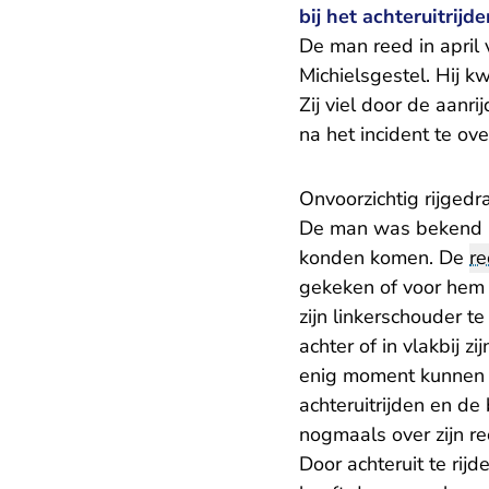
bij het achteruitrijd
De man reed in april 
Michielsgestel. Hij k
Zij viel door de aanr
na het incident te ove
Onvoorzichtig rijgedr
De man was bekend me
konden komen. De
re
gekeken of voor hem d
zijn linkerschouder t
achter of in vlakbij 
enig moment kunnen z
achteruitrijden en de
nogmaals over zijn re
Door achteruit te rij