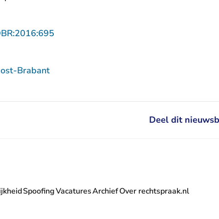
- U verlaat Rechtspraak.nl
OBR:2016:695
ost-Brabant
Deel dit nieuwsb
jkheid
Spoofing
Vacatures
Archief
Over rechtspraak.nl
- U verlaat Rechtspraak.nl
 Rechtspraak.nl
t Rechtspraak.nl
rlaat Rechtspraak.nl
verlaat Rechtspraak.nl
 U verlaat Rechtspraak.nl
' nieuwsbrief - U verlaat Rechtspraak.nl