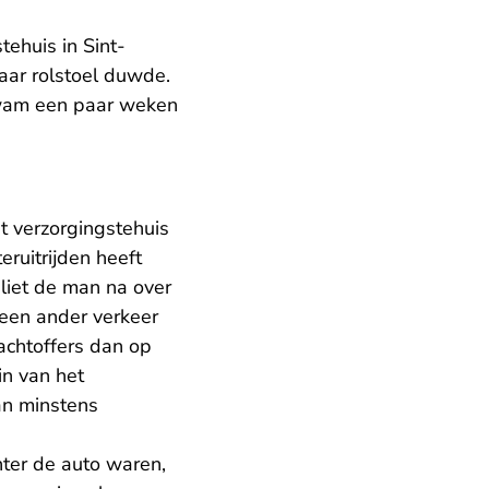
tehuis in Sint-
haar rolstoel duwde.
 kwam een paar weken
t verzorgingstehuis
eruitrijden heeft
 liet de man na over
 geen ander verkeer
achtoffers dan op
in van het
an minstens
hter de auto waren,