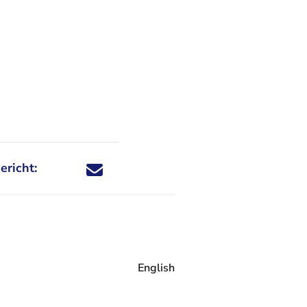
ericht:
Deel dit nieuwsbericht via X - U verlaat Rechtspraa
Deel dit nieuwsbericht via Facebook - U verlaat
Deel dit nieuwsbericht via e-mail
Deel dit nieuwsbericht via LinkedIn - U v
English