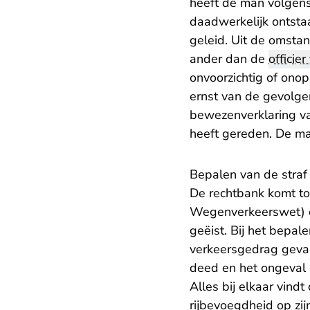
heeft de man volgens
daadwerkelijk ontstaa
geleid. Uit de omsta
ander dan de
officier
onvoorzichtig of ono
ernst van de gevolge
bewezenverklaring van
heeft gereden. De ma
Bepalen van de straf
De rechtbank komt tot
Wegenverkeerswet) dan
geëist. Bij het bepal
verkeersgedrag gevaar
deed en het ongeval 
Alles bij elkaar vin
rijbevoegdheid op zij