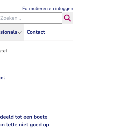
- U verlaat Rechtspraak.nl
Formulieren en inloggen
eken binnen de Rechtspraak
Zoeken
sionals
Contact
stel
tel
deeld tot een boete
n lette niet goed op