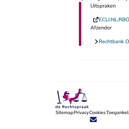
Uitspraken
ECLI:NL:RB
Afzender
Rechtbank O
Sitemap
Privacy
Cookies
Toegankeli
Volg ons op X (Twitter) - U verlaat
Volg ons op Facebook - U verlaa
Volg ons op Instagram - U ve
Volg ons op Youtube - U 
Volg ons op LinkedIn -
'Blijf op de hoogte