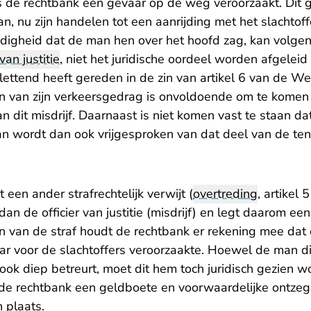
 de rechtbank een gevaar op de weg veroorzaakt. Dit g
n, nu zijn handelen tot een aanrijding met het slachtof
ndigheid dat de man hen over het hoofd zag, kan volgen
 van justitie
, niet het juridische oordeel worden afgeleid 
plettend heeft gereden in de zin van artikel 6 van de 
n van zijn verkeersgedrag is onvoldoende om te komen 
 dit misdrijf. Daarnaast is niet komen vast te staan d
n wordt dan ook vrijgesproken van dat deel van de ten 
 een ander strafrechtelijk verwijt (
overtreding
, artikel 
 de officier van justitie (misdrijf) en legt daarom een
en van de straf houdt de rechtbank er rekening mee dat
 voor de slachtoffers veroorzaakte. Hoewel de man dit 
ook diep betreurt, moet dit hem toch juridisch gezien 
dt de rechtbank een geldboete en voorwaardelijke ontze
n plaats.