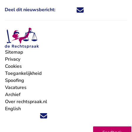
Deel dit nieuwsbericht:
Deel dit nieuwsbericht via X - U 
Deel dit nieuwsbericht via Fa
Deel dit nieuwsbericht via
Deel dit nieuwsbericht
Sitemap
Privacy
Cookies
Toegankelijkheid
Spoofing
Vacatures
- U verlaat Rechtspraak.nl
Archief
Over rechtspraak.nl
English
Volg ons op X (Twitter) - U verlaat Rechtspraak.nl
Volg ons op Facebook - U verlaat Rechtspraak.nl
Volg ons op Instagram - U verlaat Rechtspraak.nl
Volg ons op Youtube - U verlaat Rechtspraak.nl
Volg ons op LinkedIn - U verlaat Rechtspraak.n
'Blijf op de hoogte' nieuwsbrief - U verlaat