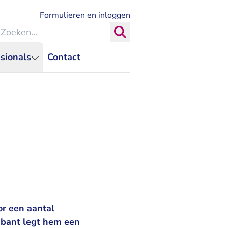
- U verlaat Rechtspraak.nl
Formulieren en inloggen
eken binnen de Rechtspraak
Zoeken
sionals
Contact
or een aantal
abant legt hem een