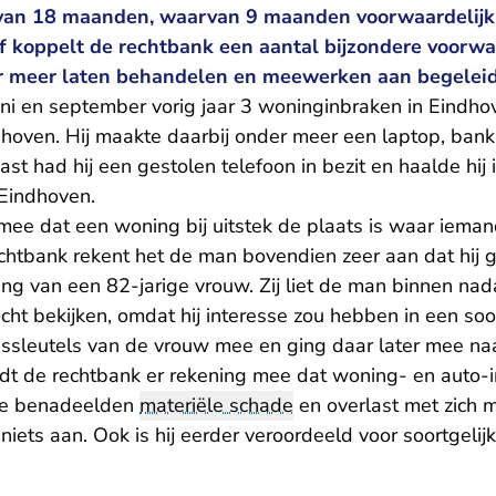
 van 18 maanden, waarvan 9 maanden voorwaardelijk
af koppelt de rechtbank een aantal bijzondere voorw
er meer laten behandelen en meewerken aan begelei
ni en september vorig jaar 3 woninginbraken in Eindhov
dhoven. Hij maakte daarbij onder meer een laptop, bank
st had hij een gestolen telefoon in bezit en haalde hij in
 Eindhoven.
ee dat een woning bij uitstek de plaats is waar iemand
chtbank rekent het de man bovendien zeer aan dat hij 
ng van een 82-jarige vrouw. Zij liet de man binnen nad
cht bekijken, omdat hij interesse zou hebben in een soo
ssleutels van de vrouw mee en ging daar later mee naar
t de rechtbank er rekening mee dat woning- en auto-
 de benadeelden
materiële schade
en overlast met zich
s niets aan. Ook is hij eerder veroordeeld voor soortgelijk