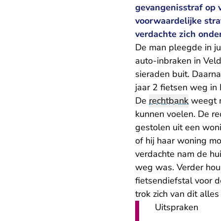
gevangenisstraf op
voorwaardelijke str
verdachte zich ond
De man pleegde in ju
auto-inbraken in Vel
sieraden buit. Daarnaa
jaar 2 fietsen weg in
De
rechtbank
weegt m
kunnen voelen. De re
gestolen uit een woni
of hij haar woning mo
verdachte nam de hui
weg was. Verder houd
fietsendiefstal voor
trok zich van dit alle
Uitspraken