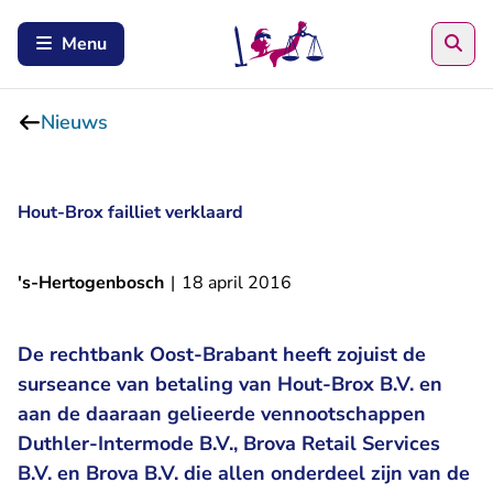
Zoe
Menu
Nieuws
Hout-Brox failliet verklaard
's-Hertogenbosch
|
18 april 2016
De rechtbank Oost-Brabant heeft zojuist de
surseance van betaling van Hout-Brox B.V. en
aan de daaraan gelieerde vennootschappen
Duthler-Intermode B.V., Brova Retail Services
B.V. en Brova B.V. die allen onderdeel zijn van de