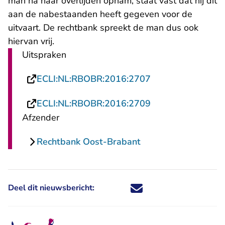
man na haar overlijden opnam, staat vast dat hij dit
aan de nabestaanden heeft gegeven voor de
uitvaart. De rechtbank spreekt de man dus ook
hiervan vrij.
Uitspraken
- U verlaat Recht
ECLI:NL:RBOBR:2016:2707
- U verlaat Recht
ECLI:NL:RBOBR:2016:2709
Afzender
Rechtbank Oost-Brabant
Deel dit nieuwsbericht:
Deel dit nieuwsbericht via X - U 
Deel dit nieuwsbericht via Fa
Deel dit nieuwsbericht via
Deel dit nieuwsbericht