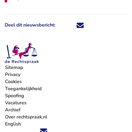
Deel dit nieuwsbericht:
Deel dit nieuwsbericht via X - U 
Deel dit nieuwsbericht via Fa
Deel dit nieuwsbericht via
Deel dit nieuwsbericht
Sitemap
Privacy
Cookies
Toegankelijkheid
Spoofing
Vacatures
- U verlaat Rechtspraak.nl
Archief
Over rechtspraak.nl
English
Volg ons op X (Twitter) - U verlaat Rechtspraak.nl
Volg ons op Facebook - U verlaat Rechtspraak.nl
Volg ons op Instagram - U verlaat Rechtspraak.nl
Volg ons op Youtube - U verlaat Rechtspraak.nl
Volg ons op LinkedIn - U verlaat Rechtspraak.n
'Blijf op de hoogte' nieuwsbrief - U verlaat