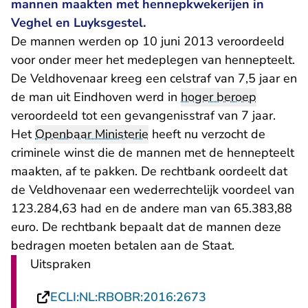
mannen maakten met hennepkwekerijen in
Veghel en Luyksgestel.
De mannen werden op 10 juni 2013 veroordeeld
voor onder meer het medeplegen van hennepteelt.
- U 
De Veldhovenaar kreeg
een celstraf van 7,5 jaar
en
de man uit Eindhoven werd in
hoger beroep
- U ve
veroordeeld tot
een gevangenisstraf van 7 jaar
.
Het
Openbaar Ministerie
heeft nu verzocht de
criminele winst die de mannen met de hennepteelt
maakten, af te pakken. De rechtbank oordeelt dat
de Veldhovenaar een wederrechtelijk voordeel van
123.284,63 had en de andere man van 65.383,88
euro. De rechtbank bepaalt dat de mannen deze
bedragen moeten betalen aan de Staat.
Uitspraken
- U verlaat Recht
ECLI:NL:RBOBR:2016:2673