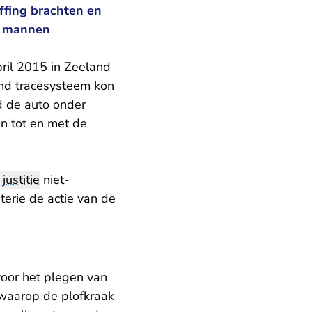
ffing brachten en
e mannen
ril 2015 in Zeeland
and tracesysteem kon
d de auto onder
en tot en met de
 justitie
niet-
terie de actie van de
oor het plegen van
 waarop de plofkraak