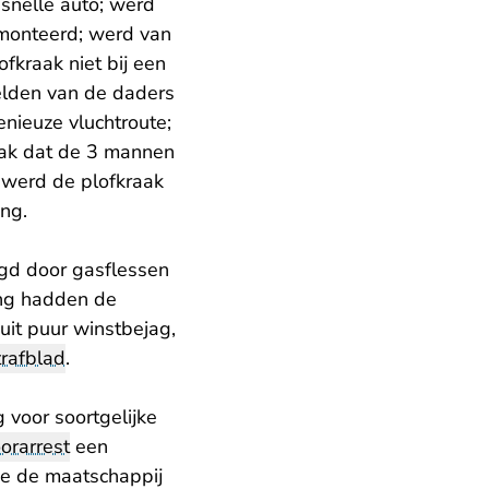
snelle auto; werd
emonteerd; werd van
ofkraak niet bij een
elden van de daders
nieuze vluchtroute;
aak dat de 3 mannen
 werd de plofkraak
ng.
gd door gasflessen
ing hadden de
it puur winstbejag,
trafblad
.
 voor soortgelijke
orarrest
een
 ze de maatschappij