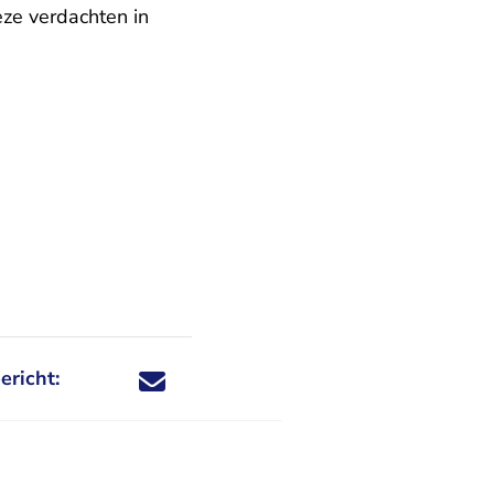
eze verdachten in
ericht:
Deel dit nieuwsbericht via X - U verlaat Rechtspraa
Deel dit nieuwsbericht via Facebook - U verlaat
Deel dit nieuwsbericht via e-mail
Deel dit nieuwsbericht via LinkedIn - U v