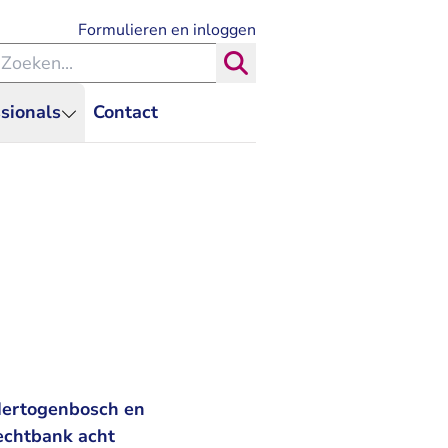
- U verlaat Rechtspraak.nl
Formulieren en inloggen
eken binnen de Rechtspraak
Zoeken
sionals
Contact
-Hertogenbosch en
echtbank acht