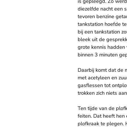
is gepleegd. Zo werd
diezelfde nacht een 
tevoren benzine getank
tankstation hoefde 
bij een tankstation 
bleek uit de gesprek
grote kennis hadden 
binnen 3 minuten gep
Daarbij komt dat de 
met acetyleen en zuur
gasflessen tot ontpl
trokken zich niets a
Ten tijde van de plo
feiten. Dat heeft hen
plofkraak te plegen. 