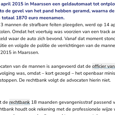
 april 2015 in Maarssen een geldautomaat tot ontplo
uto de gevel van het pand hebben geramd, waarna d
n totaal 1870 euro meenamen.
 mannen de strafbare feiten pleegden, werd op 14 ap
olen. Omdat het voertuig was voorzien van een track 
eld waar de auto zich bevond. Vanaf dat moment ston
itie en volgde de politie de verrichtingen van de mann
l 2015 in Maarssen.
ocaten van de mannen is aangevoerd dat de
officier van
rvolging was, omdat – kort gezegd – het openbaar minis
oppen. De rechtbank volgt de advocaten hierin niet.
ht de
rechtbank
18 maanden gevangenisstraf passend v
chtbank houdt ook rekening met de professionele wijze