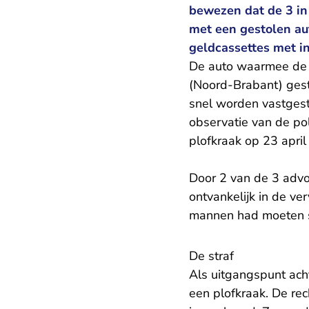
bewezen dat de 3 in
met een gestolen a
geldcassettes met i
De auto waarmee de 3
(Noord-Brabant) gest
snel worden vastgest
observatie van de pol
plofkraak op 23 apri
Door 2 van de 3 adv
ontvankelijk in de ve
mannen had moeten st
De straf
Als uitgangspunt ac
een plofkraak. De re