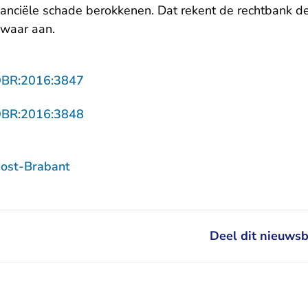
inanciële schade berokkenen. Dat rekent de rechtbank d
zwaar aan.
- U verlaat Rechtspraak.nl
OBR:2016:3847
- U verlaat Rechtspraak.nl
OBR:2016:3848
ost-Brabant
Deel dit nieuwsb