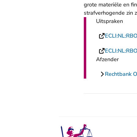
grote materiële en f
strafverhogende zin 
Uitspraken
ECLI:NL:RB
ECLI:NL:RB
Afzender
Rechtbank O