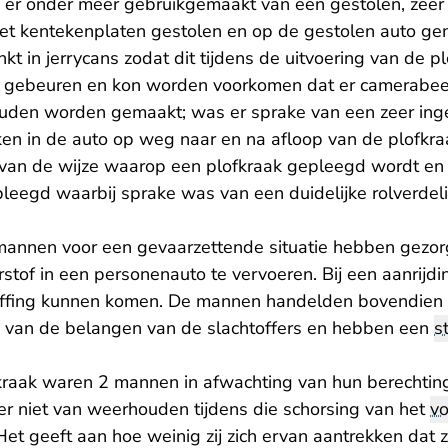
 er onder meer gebruikgemaakt van een gestolen, zeer 
set kentekenplaten gestolen en op de gestolen auto g
t in jerrycans zodat dit tijdens de uitvoering van de pl
te gebeuren en kon worden voorkomen dat er camerabe
zouden worden gemaakt; was er sprake van een zeer inge
ken in de auto op weg naar en na afloop van de plofkr
van de wijze waarop een plofkraak gepleegd wordt en
leegd waarbij sprake was van een duidelijke rolverdeli
mannen voor een gevaarzettende situatie hebben gezor
stof in een personenauto te vervoeren. Bij een aanrijd
offing kunnen komen. De mannen handelden bovendien u
an van de belangen van de slachtoffers en hebben een
s
fkraak waren 2 mannen in afwachting van hun berechting
 er niet van weerhouden tijdens die schorsing van het
vo
Het geeft aan hoe weinig zij zich ervan aantrekken dat