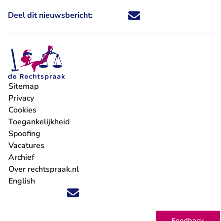
Deel dit nieuwsbericht:
Deel dit nieuwsbericht via X - U 
Deel dit nieuwsbericht via Fa
Deel dit nieuwsbericht via
Deel dit nieuwsbericht
Sitemap
Privacy
Cookies
Toegankelijkheid
Spoofing
Vacatures
- U verlaat Rechtspraak.nl
Archief
Over rechtspraak.nl
English
Volg ons op X (Twitter) - U verlaat Rechtspraak.nl
Volg ons op Facebook - U verlaat Rechtspraak.nl
Volg ons op Instagram - U verlaat Rechtspraak.nl
Volg ons op Youtube - U verlaat Rechtspraak.nl
Volg ons op LinkedIn - U verlaat Rechtspraak.n
'Blijf op de hoogte' nieuwsbrief - U verlaat