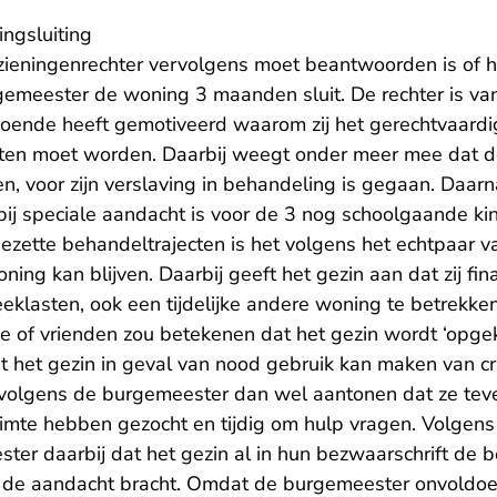
ngsluiting
zieningenrechter vervolgens moet beantwoorden is of he
rgemeester de woning 3 maanden sluit. De rechter is va
ende heeft gemotiveerd waarom zij het gerechtvaardi
loten moet worden. Daarbij weegt onder meer mee dat d
en, voor zijn verslaving in behandeling is gegaan. Daar
bij speciale aandacht is voor de 3 nog schoolgaande ki
ezette behandeltrajecten is het volgens het echtpaar v
ning kan blijven. Daarbij geeft het gezin aan dat zij fina
eklasten, ook een tijdelijke andere woning te betrekken.
e of vrienden zou betekenen dat het gezin wordt ‘opgekn
 het gezin in geval van nood gebruik kan maken van cr
volgens de burgemeester dan wel aantonen dat ze tev
te hebben gezocht en tijdig om hulp vragen. Volgens
ter daarbij dat het gezin al in hun bezwaarschrift de 
r de aandacht bracht. Omdat de burgemeester onvoldo