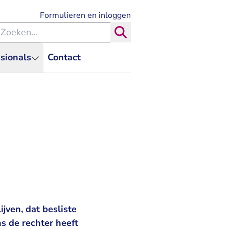
- U verlaat Rechtspraak.nl
Formulieren en inloggen
eken binnen de Rechtspraak
Zoeken
sionals
Contact
jven, dat besliste
s de rechter heeft