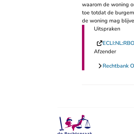
waarom de woning ond
toe totdat de burgem
de woning mag blijve
Uitspraken
ECLI:NL:RB
Afzender
Rechtbank O