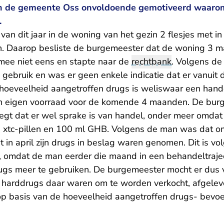
n de gemeente Oss onvoldoende gemotiveerd waarom
.
il van dit jaar in de woning van het gezin 2 flesjes met 
an. Daarop besliste de burgemeester dat de woning 3 m
rmee niet eens en stapte naar de
rechtbank
. Volgens de
 gebruik en was er geen enkele indicatie dat er vanuit
hoeveelheid aangetroffen drugs is weliswaar een hand
ijn eigen voorraad voor de komende 4 maanden. De bur
egt dat er wel sprake is van handel, onder meer omdat 
tc-pillen en 100 ml GHB. Volgens de man was dat omd
 in april zijn drugs in beslag waren genomen. Dit is vo
ch, omdat de man eerder die maand in een behandeltraje
s meer te gebruiken. De burgemeester mocht er dus v
arddrugs daar waren om te worden verkocht, afgelever
p basis van de hoeveelheid aangetroffen drugs- bevo