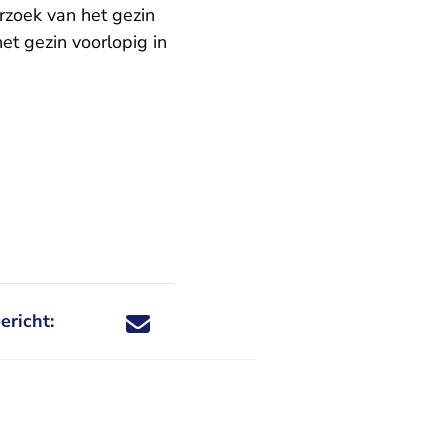
rzoek van het gezin
et gezin voorlopig in
ericht:
Deel dit nieuwsbericht via X - U verlaat Rechtspraa
Deel dit nieuwsbericht via Facebook - U verlaat
Deel dit nieuwsbericht via e-mail
Deel dit nieuwsbericht via LinkedIn - U v