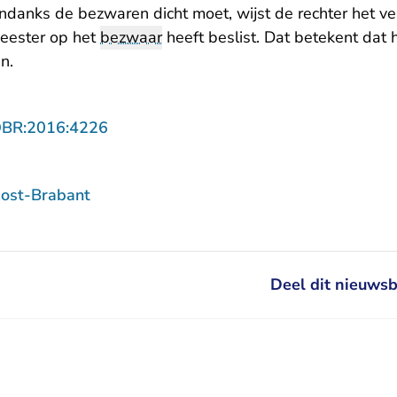
anks de bezwaren dicht moet, wijst de rechter het ve
eester op het
bezwaar
heeft beslist. Dat betekent dat h
n.
- U verlaat Rechtspraak.nl
OBR:2016:4226
ost-Brabant
Deel dit nieuwsb