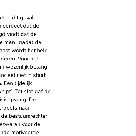
t in dit geval
n oordeel dat de
gd vindt dat de
e man , nadat de
naast wordt het hele
nderen. Voor het
an wezenlijk belang
ncieel niet in staat
 Een tijdelijk
ipt’. Tot slot gaf de
isisopvang. De
ergeefs naar
 de bestuursrechter
bezwaren voor de
ende motiveerde