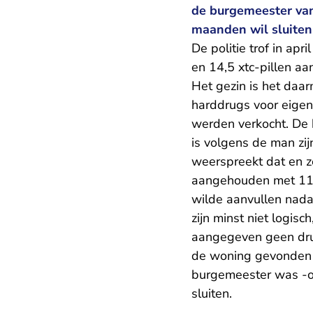
de burgemeester va
maanden wil sluiten
De politie trof in apr
en 14,5 xtc-pillen a
Het gezin is het daa
harddrugs voor eigen
werden verkocht. De 
is volgens de man z
weerspreekt dat en z
aangehouden met 11 x
wilde aanvullen nadat
zijn minst niet logis
aangegeven geen drug
de woning gevonden h
burgemeester was -o
sluiten.