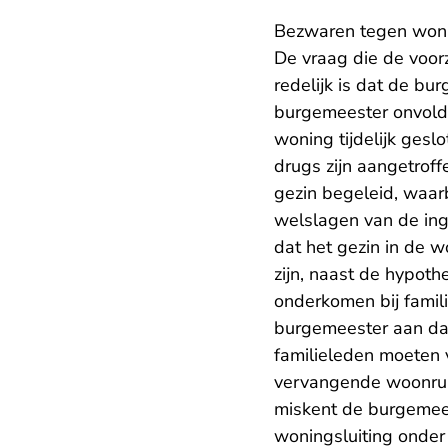
Bezwaren tegen woni
De vraag die de voor
redelijk is dat de bu
burgemeester onvoldo
woning tijdelijk ges
drugs zijn aangetroff
gezin begeleid, waar
welslagen van de ing
dat het gezin in de wo
zijn, naast de hypothe
onderkomen bij famili
burgemeester aan dat
familieleden moeten 
vervangende woonruim
miskent de burgemees
woningsluiting onde