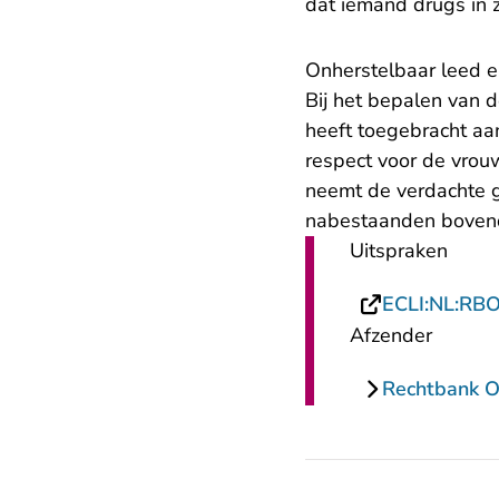
dat iemand drugs in z
Onherstelbaar leed e
Bij het bepalen van 
heeft toegebracht aan
respect voor de vrouw
neemt de verdachte g
nabestaanden bovendie
Uitspraken
ECLI:NL:RB
Afzender
Rechtbank O