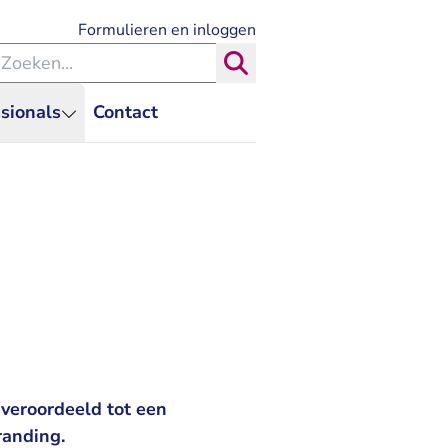
- U verlaat Rechtspraak.nl
Formulieren en inloggen
eken binnen de Rechtspraak
Zoeken
sionals
Contact
veroordeeld tot een
randing.