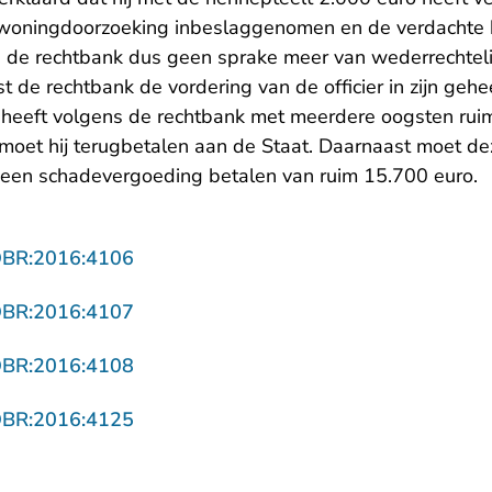
 woningdoorzoeking inbeslaggenomen en de verdachte h
s de rechtbank dus geen sprake meer van wederrechteli
t de rechtbank de vordering van de officier in zijn gehee
 heeft volgens de rechtbank met meerdere oogsten rui
 moet hij terugbetalen aan de Staat. Daarnaast moet d
een schadevergoeding betalen van ruim 15.700 euro.
- U verlaat Rechtspraak.nl
OBR:2016:4106
- U verlaat Rechtspraak.nl
OBR:2016:4107
- U verlaat Rechtspraak.nl
OBR:2016:4108
- U verlaat Rechtspraak.nl
OBR:2016:4125