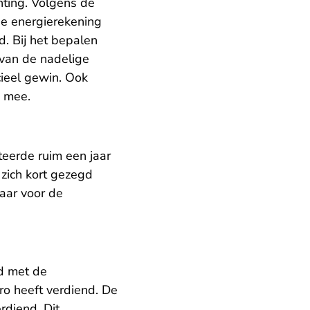
hting. Volgens de
de energierekening
d. Bij het bepalen
 van de nadelige
cieel gewin. Ook
h mee.
teerde ruim een jaar
 zich kort gezegd
aar voor de
d met de
ro heeft verdiend. De
rdiend. Dit