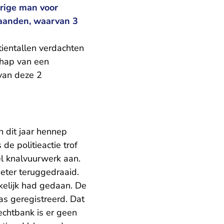
arige man voor
 maanden, waarvan 3
 tientallen verdachten
chap van een
van deze 2
 dit jaar hennep
de politieactie trof
l knalvuurwerk aan.
eter teruggedraaid.
kelijk had gedaan. De
as geregistreerd. Dat
echtbank is er geen