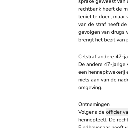
sprake geweest van d
rechtbank heeft de m
teniet te doen, maar 
van de straf heeft d
gevolgen van drugs v
brengt het bezit van 
Celstraf andere 47-ja
De andere 47-jarige v
een hennepkwekerij en
niets aan van de nad
omgeving.
Ontnemingen
Volgens de
officier va
hennepteelt. De rech
Eindhovenaar heeft ve