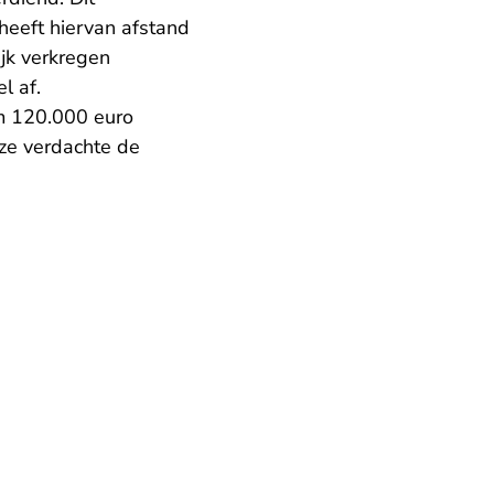
eeft hiervan afstand
jk verkregen
l af.
m 120.000 euro
eze verdachte de