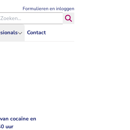
- U verlaat Rechtspraak.nl
Formulieren en inloggen
eken binnen de Rechtspraak
Zoeken
sionals
Contact
 van cocaïne en
40 uur