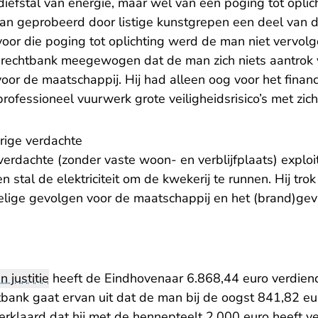
iefstal van energie, maar wel van een poging tot oplic
an geprobeerd door listige kunstgrepen een deel van 
voor die poging tot oplichting werd de man niet vervolg
e rechtbank meegewogen dat de man zich niets aantrok
oor de maatschappij. Hij had alleen oog voor het finan
professioneel vuurwerk grote veiligheidsrisico’s met zic
rige verdachte
erdachte (zonder vaste woon- en verblijfplaats) exploi
 stal de elektriciteit om de kwekerij te runnen. Hij trok
elige gevolgen voor de maatschappij en het (brand)gev
n justitie
heeft de Eindhovenaar 6.868,44 euro verdien
tbank gaat ervan uit dat de man bij de oogst 841,82 eu
rklaard dat hij met de hennepteelt 2.000 euro heeft ve