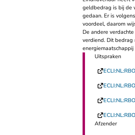
geldbedrag is bij de
gedaan. Er is volgen
voordeel, daarom wijs
De andere verdachte
verdiend. Dit bedrag
energiemaatschappij 
Uitspraken
ECLI:NL:RB
ECLI:NL:RB
ECLI:NL:RB
ECLI:NL:RB
Afzender