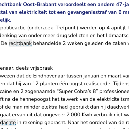
rechtbank Oost-Brabant veroordeelt een andere 47-j
tal van elektriciteit tot een gevangenisstraf van 6
lijk.
politieactie (onderzoek ‘Trefpunt’) werden op 4 april jl.
enking van onder meer drugsdelicten en het lidmaats
. De
rechtbank
behandelde 2 weken geleden de zaken 
enaar, deels vrijspraak
wezen dat de Eindhovenaar tussen januari en maart van
en dat hij van 12 planten één oogst realiseerde. Tijdens 
ocaïne en 2 zogenaamde “Super Cobra’s 8” professionee
t na de hennepoogst het telwerk van de elektriciteitsm
sof de man minder elektra had gebruikt dan hij daadwer
gaat ervan uit dat ongeveer 2.000 Kwh verbruik niet w
rdachte
in rekening gebracht. Naar het oordeel van de r