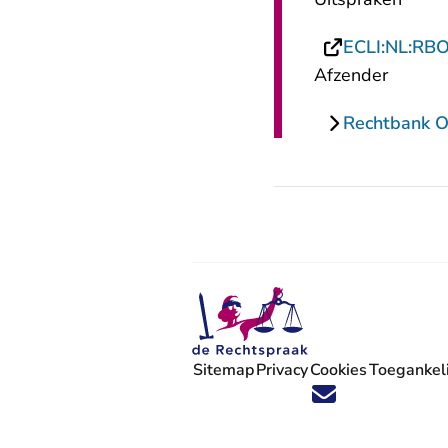
ECLI:NL:RB
Afzender
Rechtbank O
Sitemap
Privacy
Cookies
Toegankeli
Volg ons op X (Twitter) - U verlaat
Volg ons op Facebook - U verlaa
Volg ons op Instagram - U ve
Volg ons op Youtube - U 
Volg ons op LinkedIn -
'Blijf op de hoogte