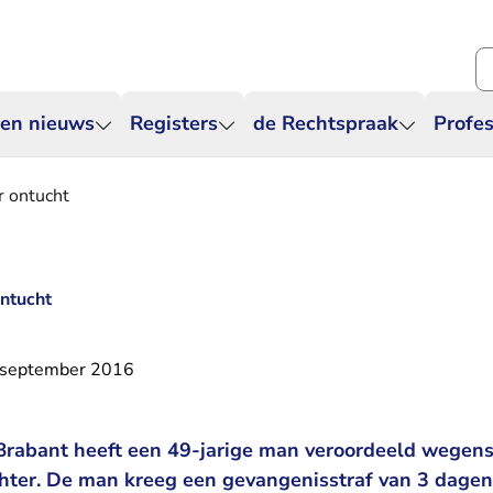
Zo
 en nieuws
Registers
de Rechtspraak
Profes
r ontucht
ontucht
 september 2016
rabant heeft een 49-jarige man veroordeeld wegens
chter. De man kreeg een gevangenisstraf van 3 dagen