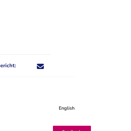
ericht:
Deel dit nieuwsbericht via X - U verlaat Rechtspraa
Deel dit nieuwsbericht via Facebook - U verlaat
Deel dit nieuwsbericht via e-mail
Deel dit nieuwsbericht via LinkedIn - U v
English