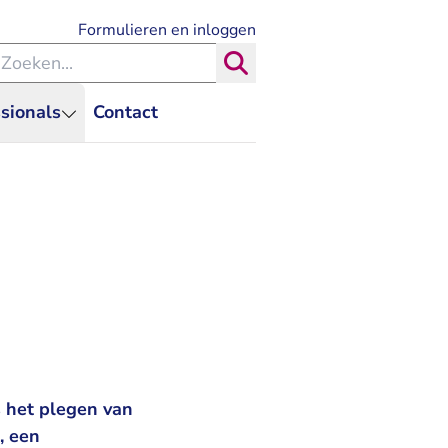
- U verlaat Rechtspraak.nl
Formulieren en inloggen
eken binnen de Rechtspraak
Zoeken
sionals
Contact
 het plegen van
, een