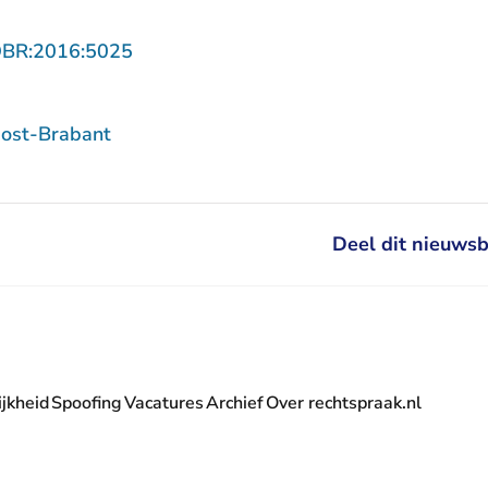
- U verlaat Rechtspraak.nl
OBR:2016:5025
ost-Brabant
Deel dit nieuwsb
jkheid
Spoofing
Vacatures
Archief
Over rechtspraak.nl
- U verlaat Rechtspraak.nl
 Rechtspraak.nl
t Rechtspraak.nl
rlaat Rechtspraak.nl
verlaat Rechtspraak.nl
 U verlaat Rechtspraak.nl
' nieuwsbrief - U verlaat Rechtspraak.nl