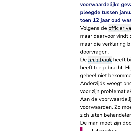
voorwaardelijke gev
pleegde tussen janua
toen 12 jaar oud was
Volgens de
officier va
maar daarvoor vindt 
maar die verklaring b
doorvragen.
De
rechtbank
heeft b
heeft toegebracht. Hi
geheel niet bekommer
Anderzijds weegt ond
voor zijn problematie
Aan de voorwaardelij
voorwaarden. Zo moe
zich laten behandele
De man moet zijn do
Uitspraken