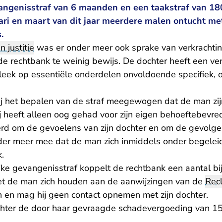
angenisstraf van 6 maanden en een taakstraf van 18
ri en maart van dit jaar meerdere malen ontucht met
.
n justitie
was er onder meer ook sprake van verkrachting
de rechtbank te weinig bewijs. De dochter heeft een ve
leek op essentiële onderdelen onvoldoende specifiek, o
ij het bepalen van de straf meegewogen dat de man zij
j heeft alleen oog gehad voor zijn eigen behoeftebevred
d om de gevoelens van zijn dochter en om de gevolgen
er meer mee dat de man zich inmiddels onder begeleid
k.
ke gevangenisstraf koppelt de rechtbank een aantal bi
t de man zich houden aan de aanwijzingen van de
Rec
n en mag hij geen contact opnemen met zijn dochter.
chter de door haar gevraagde schadevergoeding van 15