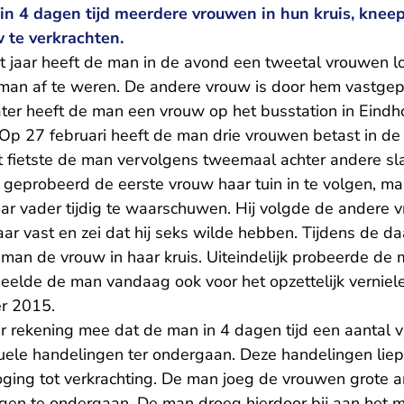
p in 4 dagen tijd meerdere vrouwen in hun kruis, kneep
 te verkrachten.
it jaar heeft de man in de avond een tweetal vrouwen l
man af te weren. De andere vrouw is door hem vastgepa
ter heeft de man een vrouw op het busstation in Eindh
 Op 27 februari heeft de man drie vrouwen betast in de
t fietste de man vervolgens tweemaal achter andere sla
 geprobeerd de eerste vrouw haar tuin in te volgen, maa
ar vader tijdig te waarschuwen. Hij volgde de andere 
haar vast en zei dat hij seks wilde hebben. Tijdens de 
man de vrouw in haar kruis. Uiteindelijk probeerde de 
eelde de man vandaag ook voor het opzettelijk verniel
er 2015.
r rekening mee dat de man in 4 dagen tijd een aantal 
e handelingen ter ondergaan. Deze handelingen liepe
poging tot verkrachting. De man joeg de vrouwen grote 
en te ondergaan. De man droeg hierdoor bij aan het m