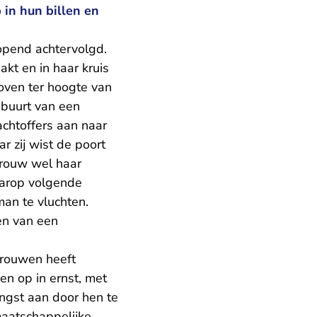
 in hun billen en
opend achtervolgd.
kt en in haar kruis
oven ter hoogte van
 buurt van een
chtoffers aan naar
r zij wist de poort
vrouw wel haar
daarop volgende
man te vluchten.
en van een
vrouwen heeft
n op in ernst, met
angst aan door hen te
aatschappelijke