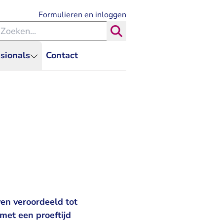
- U verlaat Rechtspraak.nl
Formulieren en inloggen
eken binnen de Rechtspraak
Zoeken
sionals
Contact
en veroordeeld tot
met een proeftijd