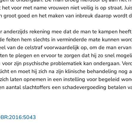
het voor met name vrouwen niet veilig is op straat. Juist
 groot goed en het maken van inbreuk daarop wordt d
r anderzijds rekening mee dat de man te kampen heeft
de feiten hem slechts in verminderde mate kunnen wor
eel van de celstraf voorwaardelijk op, om de man erva
ten te plegen en ervoor te zorgen dat hij zo snel mogel
 voor zijn psychische problematiek kan ondergaan. Verd
cht en moet hij zich na zijn klinische behandeling nog
zich laten opnemen in een instelling voor begeleid won
n aantal slachtoffers een schadevergoeding betalen van
- U verlaat Rechtspraak.nl
OBR:2016:5043