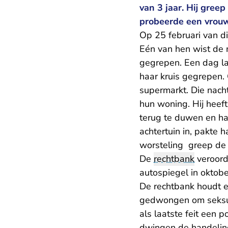
van 3 jaar. Hij gree
probeerde een vrouw
Op 25 februari van d
Eén van hen wist de 
gegrepen. Een dag la
haar kruis gegrepen.
supermarkt. Die nach
hun woning. Hij heeft
terug te duwen en ha
achtertuin in, pakte 
worsteling greep de 
De
rechtbank
veroord
autospiegel in oktob
De rechtbank houdt e
gedwongen om seksuel
als laatste feit een 
dwingen de handeling