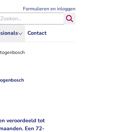
- U verlaat Rechtspraak.nl
Formulieren en inloggen
eken binnen de Rechtspraak
Zoeken
sionals
Contact
rtogenbosch
rtogenbosch
n veroordeeld tot
 maanden. Een 72-