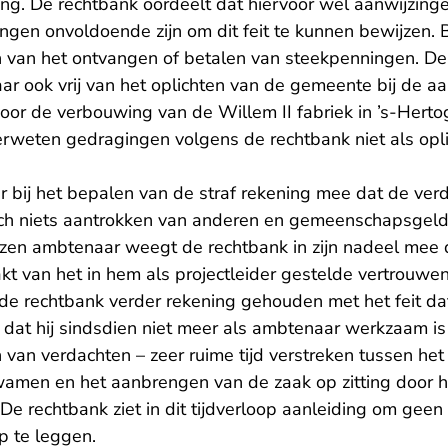
ing. De rechtbank oordeelt dat hiervoor wel aanwijzing
ngen onvoldoende zijn om dit feit te kunnen bewijzen. 
 van het ontvangen of betalen van steekpenningen. De
 ook vrij van het oplichten van de gemeente bij de a
voor de verbouwing van de Willem II fabriek in ’s-Hert
weten gedragingen volgens de rechtbank niet als opl
 bij het bepalen van de straf rekening mee dat de verd
ch niets aantrokken van anderen en gemeenschapsgeld
en ambtenaar weegt de rechtbank in zijn nadeel mee da
t van het in hem als projectleider gestelde vertrouwen.
 de rechtbank verder rekening gehouden met het feit da
 dat hij sindsdien niet meer als ambtenaar werkzaam i
en van verdachten – zeer ruime tijd verstreken tussen 
kwamen en het aanbrengen van de zaak op zitting door h
 De rechtbank ziet in dit tijdverloop aanleiding om gee
p te leggen.