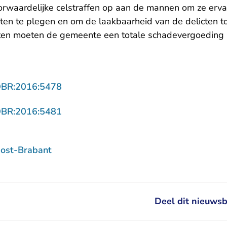
orwaardelijke celstraffen op aan de mannen om ze erv
ten te plegen en om de laakbaarheid van de delicten to
ten moeten de gemeente een totale schadevergoeding 
- U verlaat Rechtspraak.nl
OBR:2016:5478
- U verlaat Rechtspraak.nl
OBR:2016:5481
ost-Brabant
Deel dit nieuwsb