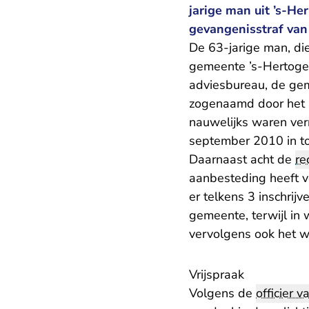
jarige man uit ’s-He
gevangenisstraf va
De 63-jarige man, di
gemeente ’s-Hertogen
adviesbureau, de gem
zogenaamd door het a
nauwelijks waren ver
september 2010 in t
Daarnaast acht de
re
aanbesteding heeft v
er telkens 3 inschri
gemeente, terwijl in 
vervolgens ook het 
Vrijspraak
Volgens de
officier va