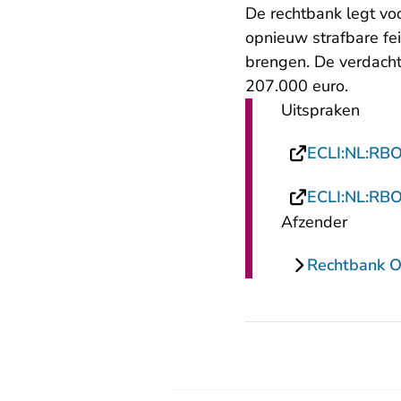
De rechtbank legt vo
opnieuw strafbare fei
brengen. De verdach
207.000 euro.
Uitspraken
ECLI:NL:RB
ECLI:NL:RB
Afzender
Rechtbank O