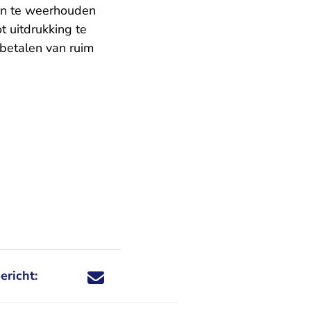
an te weerhouden
t uitdrukking te
betalen van ruim
ericht:
Deel dit nieuwsbericht via X - U verlaat Rechtspraa
Deel dit nieuwsbericht via Facebook - U verlaat
Deel dit nieuwsbericht via e-mail
Deel dit nieuwsbericht via LinkedIn - U v