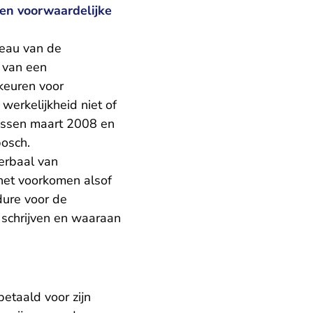
een voorwaardelijke
reau van de
 van een
keuren voor
erkelijkheid niet of
ussen maart 2008 en
osch.
erbaal van
het voorkomen alsof
dure voor de
e schrijven en waaraan
etaald voor zijn