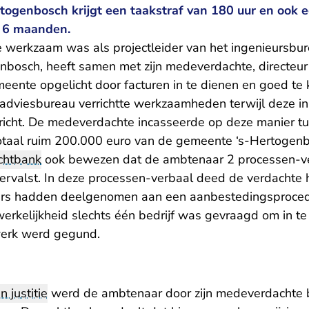
rtogenbosch krijgt een taakstraf van 180 uur en ook 
n 6 maanden.
e werkzaam was als projectleider van het ingenieursbu
bosch, heeft samen met zijn medeverdachte, directeur
eente opgelicht door facturen in te dienen en goed te 
dviesbureau verrichtte werkzaamheden terwijl deze in w
richt. De medeverdachte incasseerde op deze manier t
otaal ruim 200.000 euro van de gemeente ‘s-Hertogenb
chtbank
ook bewezen dat de ambtenaar 2 processen-v
ervalst. In deze processen-verbaal deed de verdachte 
jvers hadden deelgenomen aan een aanbestedingsproce
werkelijkheid slechts één bedrijf was gevraagd om in t
werk werd gegund.
n justitie
werd de ambtenaar door zijn medeverdachte b