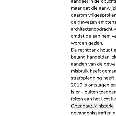
aandeel in de oplicht
maar dat die aanwijzi
daarom vrijgesproken
de gewezen ambtenaar
architectenopdracht 
omdat de aan hem ver
worden gezien.
De rechtbank houdt er
belang handelden, zi
aanzien van de gewez
misbruik heeft gemaak
strafoplegging heeft
2010 is ontslagen en
is er – buiten toedo
feiten aan het licht 
Openbaar Ministerie
.
gevangenisstraffen o