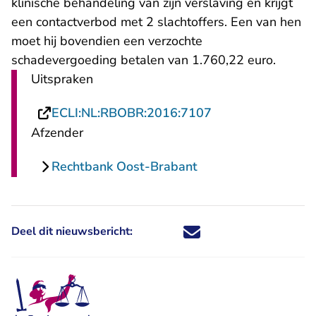
klinische behandeling van zijn verslaving en krijgt
een contactverbod met 2 slachtoffers. Een van hen
moet hij bovendien een verzochte
schadevergoeding betalen van 1.760,22 euro.
Uitspraken
- U verlaat Recht
ECLI:NL:RBOBR:2016:7107
Afzender
Rechtbank Oost-Brabant
Deel dit nieuwsbericht:
Deel dit nieuwsbericht via X - U 
Deel dit nieuwsbericht via Fa
Deel dit nieuwsbericht via
Deel dit nieuwsbericht