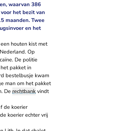
agen, waarvan 386
voor het bezit van
 15 maanden. Twee
ugsinvoer en het
een houten kist met
n Nederland. Op
caïne. De politie
 het pakket in
urd bestelbusje kwam
ige man om het pakket
en. De
rechtbank
vindt
f de koerier
e koerier echter vrij
Lith. In dat chalet