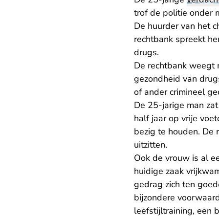
trof de politie onder
De huurder van het c
rechtbank spreekt he
drugs.
De rechtbank weegt 
gezondheid van drugs
of ander crimineel g
De 25-jarige man zat
half jaar op vrije vo
bezig te houden. De r
uitzitten.
Ook de vrouw is al ee
huidige zaak vrijkwam
gedrag zich ten goed
bijzondere voorwaard
leefstijltraining, e