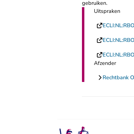
gebruiken.
Uitspraken
ECLI:NL:RB
ECLI:NL:RB
ECLI:NL:RB
Afzender
Rechtbank O