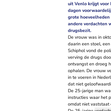
uit Venlo krijgt voo
dagen voorwaardelijk
grote hoeveelheden 
andere verdachten w
drugsbezit.
De vrouw was in okto
daarin een stoel, een
Schiphol vond de polit
verving de drugs door
ontvangst en droeg h
ophalen. De vrouw ve
in te voeren in Neder
dat niet geloofwaardi
De 25-jarige man was
instructies waar het 
omdat niet vaststaat d
De 25-jarige
verdach