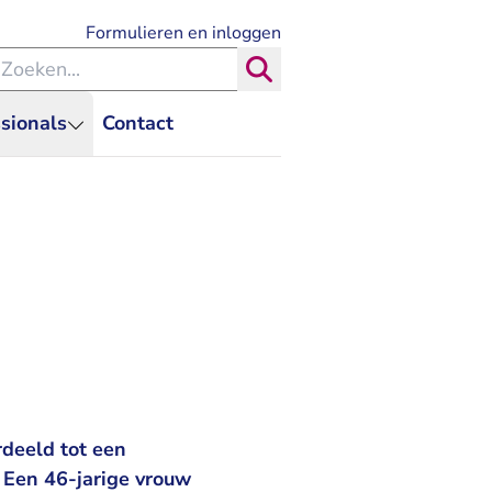
- U verlaat Rechtspraak.nl
Formulieren en inloggen
eken binnen de Rechtspraak
Zoeken
sionals
Contact
deeld tot een
. Een 46-jarige vrouw