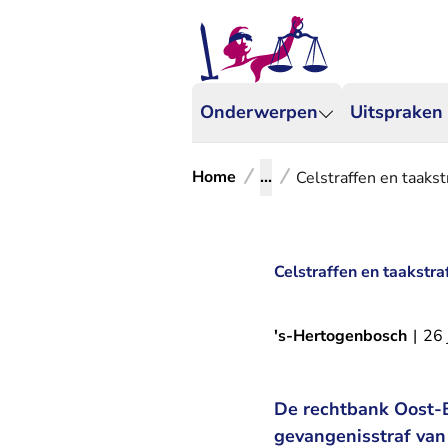
Onderwerpen
Uitspraken
Home
...
Celstraffen en taaks
Celstraffen en taakstra
's-Hertogenbosch
|
26 
De rechtbank Oost-B
gevangenisstraf van 