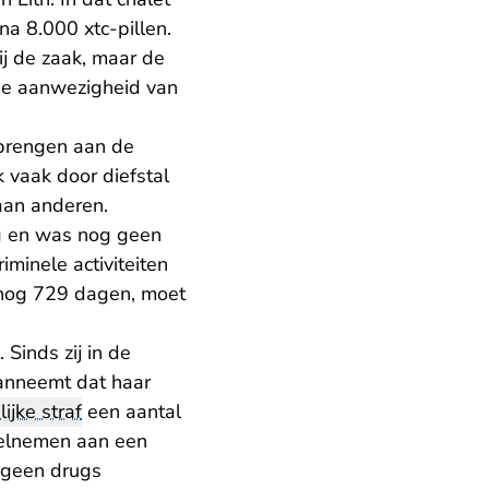
na 8.000 xtc-pillen.
j de zaak, maar de
 de aanwezigheid van
brengen aan de
 vaak door diefstal
aan anderen.
g en was nog geen
iminele activiteiten
, nog 729 dagen, moet
Sinds zij in de
aanneemt dat haar
ijke straf
een aantal
eelnemen aan een
e geen drugs