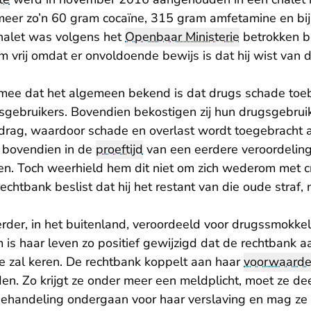
 meer zo’n 60 gram cocaïne, 315 gram amfetamine en bij
halet was volgens het
Openbaar Ministerie
betrokken bi
m vrij omdat er onvoldoende bewijs is dat hij wist van
mee dat het algemeen bekend is dat drugs schade toe
gebruikers. Bovendien bekostigen zij hun drugsgebruik
edrag, waardoor schade en overlast wordt toegebracht 
 bovendien in de
proeftijd
van een eerdere veroordelin
eten. Toch weerhield hem dit niet om zich wederom met cr
echtbank beslist dat hij het restant van die oude straf
rder, in het buitenland, veroordeeld voor drugssmokkel. 
 is haar leven zo positief gewijzigd dat de rechtbank 
e zal keren. De rechtbank koppelt aan haar
voorwaardel
en. Zo krijgt ze onder meer een meldplicht, moet ze d
en behandeling ondergaan voor haar verslaving en mag z