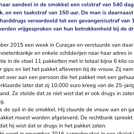
r haar aandeel in de smokkel een celstraf van 540 d
, en een taakstraf van 150 uur. De man is daarnaast 
harddrugs veroordeeld tot een gevangenisstraf van
erden vrijgesproken van hun betrokkenheid bij de dr
ber 2015 een week in Curaçao en verstuurde van daar 
 voetenbankje en enkele schilderijen naar haar adres i
ie in de stoel 11 pakketten met in totaal bijna 6 kilo co
 gips en liet het pakket afleveren bij de vrouw. Zij nam
et over aan een persoon die het pakket met een gehu
rklaarde later dat zij 10.000 euro kreeg van de 25-jar
land. Ze stelde dat ze niet wist dat er ook drugs in zat
g.
 de spil in de smokkel. Hij stuurde de vrouw aan en ga
pakket moest worden afgeleverd. De rechtbank spreekt d
at hij wist dat er drugs in het pakket zaten.
te
werd in november 2016 aangehouden in een chalet in 