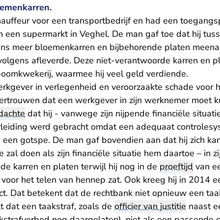
oemenkarren.
auffeur voor een transportbedrijf en had een toegangs
n een supermarkt in Veghel. De man gaf toe dat hij tuss
ns meer bloemenkarren en bijbehorende platen meena
olgens afleverde. Deze niet-verantwoorde karren en pla
oomkwekerij, waarmee hij veel geld verdiende.
erkgever in verlegenheid en veroorzaakte schade voor he
ertrouwen dat een werkgever in zijn werknemer moet k
dachte
dat hij - vanwege zijn nijpende financiële situat
erleiding werd gebracht omdat een adequaat controlesy
 een gotspe. De man gaf bovendien aan dat hij zich kan 
zal doen als zijn financiële situatie hem daartoe – in zi
e karren en platen terwijl hij nog in de
proeftijd
van e
voor het telen van hennep zat. Ook kreeg hij in 2014 e
t. Dat betekent dat de rechtbank niet opnieuw een taa
t dat een taakstraf, zoals de
officier van justitie
naast e
aakstrafverbod nog daargelaten), niet als een passende 