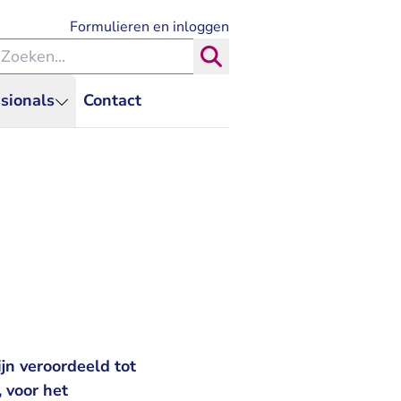
- U verlaat Rechtspraak.nl
Formulieren en inloggen
eken binnen de Rechtspraak
Zoeken
sionals
Contact
jn veroordeeld tot
 voor het