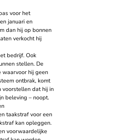
pas voor het
en januari en
m dan hij op bonnen
ten verkocht hij
t bedrijf. Ook
unnen stellen. De
ie waarvoor hij geen
steem ontbrak, komt
voorstellen dat hij in
jn beleving – noopt.
en
en taakstraf voor een
kstraf kan opleggen.
en voorwaardelijke
straf kan worden