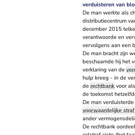
verduisteren van bl
De man werkte als ch
distributiecentrum va
december 2015 telke
verantwoorde en verv
vervolgens aan een b
De man bracht zijn w
beschaamde hij het v
verklaring van de
ver
hulp kreeg - in de v
de
rechtbank
voor als
de toekomst hetzelfde 
De man verduisterde d
voorwaardelijke straf
ander vermogensdelic
De rechtbank oordeel
celstraf eiste (het t