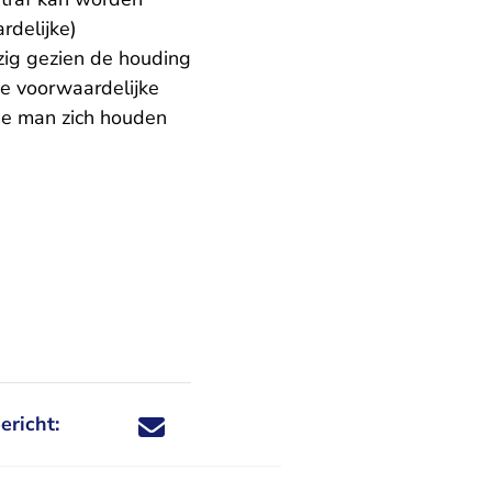
rdelijke)
zig gezien de houding
de voorwaardelijke
de man zich houden
ericht:
Deel dit nieuwsbericht via X - U verlaat Rechtspraa
Deel dit nieuwsbericht via Facebook - U verlaat
Deel dit nieuwsbericht via e-mail
Deel dit nieuwsbericht via LinkedIn - U v