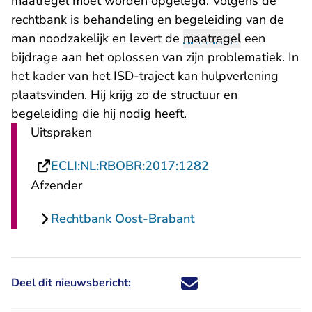
maatregel moet worden opgelegd. Volgens de
rechtbank is behandeling en begeleiding van de
man noodzakelijk en levert de
maatregel
een
bijdrage aan het oplossen van zijn problematiek. In
het kader van het ISD-traject kan hulpverlening
plaatsvinden. Hij krijg zo de structuur en
begeleiding die hij nodig heeft.
Uitspraken
- U verlaat Recht
ECLI:NL:RBOBR:2017:1282
Afzender
Rechtbank Oost-Brabant
Deel dit nieuwsbericht:
Deel dit nieuwsbericht via X - U 
Deel dit nieuwsbericht via Fa
Deel dit nieuwsbericht via
Deel dit nieuwsbericht