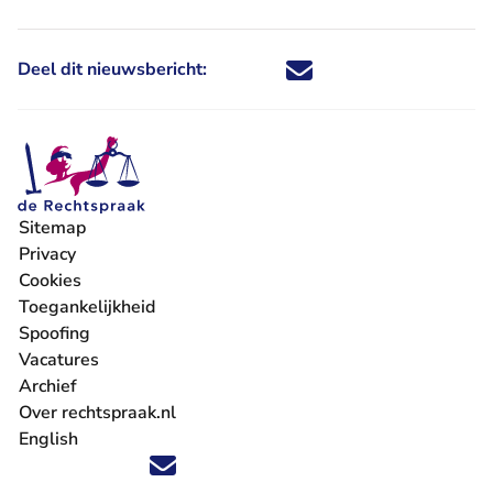
Deel dit nieuwsbericht:
Deel dit nieuwsbericht via X - U 
Deel dit nieuwsbericht via Fa
Deel dit nieuwsbericht via
Deel dit nieuwsbericht
Sitemap
Privacy
Cookies
Toegankelijkheid
Spoofing
Vacatures
- U verlaat Rechtspraak.nl
Archief
Over rechtspraak.nl
English
Volg ons op X (Twitter) - U verlaat Rechtspraak.nl
Volg ons op Facebook - U verlaat Rechtspraak.nl
Volg ons op Instagram - U verlaat Rechtspraak.nl
Volg ons op Youtube - U verlaat Rechtspraak.nl
Volg ons op LinkedIn - U verlaat Rechtspraak.n
'Blijf op de hoogte' nieuwsbrief - U verlaat