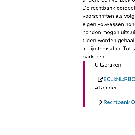
De rechtbank oordee
voorschriften als vo
eigen volwassen hond
honden mogen uitslui
tijden worden gehaa
in zijn trimsalon. To
parkeren.
Uitspraken
ECLI:NL:RB
Afzender
Rechtbank O