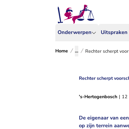
Onderwerpen
Uitspraken
Home
...
Rechter scherpt voo
Rechter scherpt voorsc
's-Hertogenbosch
|
12
De eigenaar van ee
op zijn terrein aanw