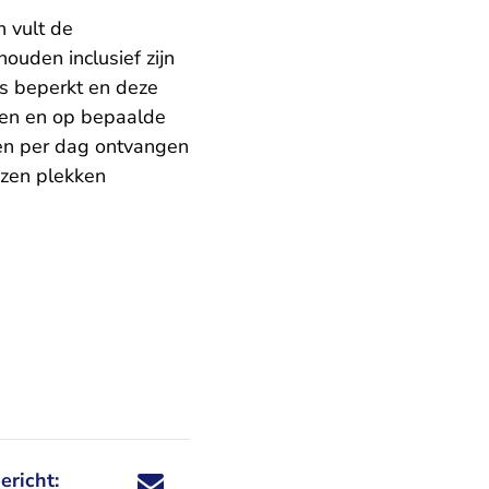
 vult de
ouden inclusief zijn
is beperkt en deze
ten en op bepaalde
en per dag ontvangen
ezen plekken
ericht:
Deel dit nieuwsbericht via X - U verlaat Rechtspraa
Deel dit nieuwsbericht via Facebook - U verlaat
Deel dit nieuwsbericht via e-mail
Deel dit nieuwsbericht via LinkedIn - U v