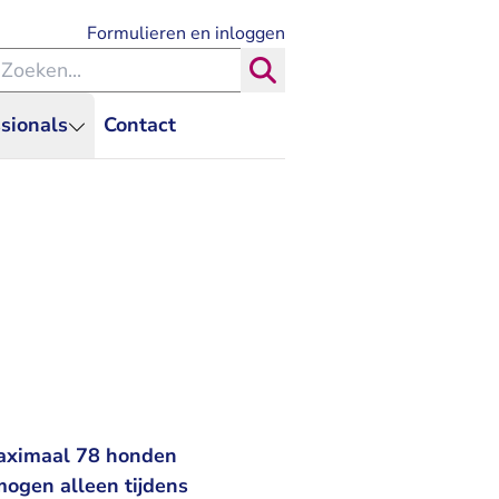
- U verlaat Rechtspraak.nl
Formulieren en inloggen
eken binnen de Rechtspraak
Zoeken
sionals
Contact
maximaal 78 honden
mogen alleen tijdens