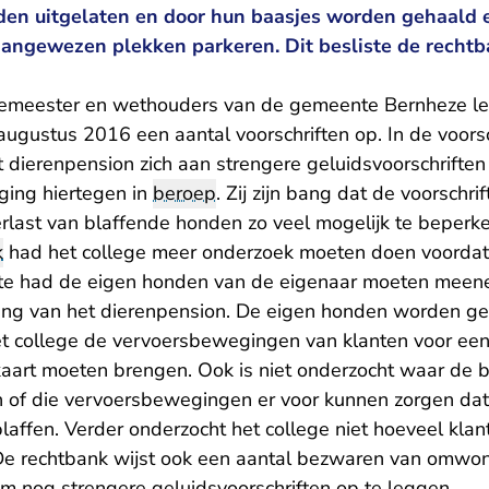
den uitgelaten en door hun baasjes worden gehaald 
angewezen plekken parkeren. Dit besliste de recht
gemeester en wethouders van de gemeente Bernheze le
augustus 2016 een aantal voorschriften op. In de voors
 dierenpension zich aan strengere geluidsvoorschrifte
ing hiertegen in
beroep
. Zij zijn bang dat de voorschr
rlast van blaffende honden zo veel mogelijk te beperke
k
had het college meer onderzoek moeten doen voordat 
e had de eigen honden van de eigenaar moeten meene
ing van het dierenpension. De eigen honden worden g
et college de vervoersbewegingen van klanten voor een 
 kaart moeten brengen. Ook is niet onderzocht waar de 
n of die vervoersbewegingen er voor kunnen zorgen dat
affen. Verder onderzocht het college niet hoeveel klan
De rechtbank wijst ook een aantal bezwaren van omwo
m nog strengere geluidsvoorschriften op te leggen.