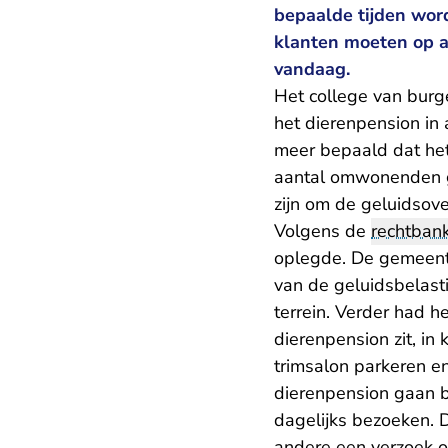
bepaalde tijden wor
klanten moeten op a
vandaag.
Het college van bur
het dierenpension in 
meer bepaald dat het
aantal omwonenden g
zijn om de geluidsove
Volgens de
rechtban
oplegde. De gemeent
van de geluidsbelast
terrein. Verder had h
dierenpension zit, in
trimsalon parkeren e
dierenpension gaan bl
dagelijks bezoeken. 
andere een verzoek o