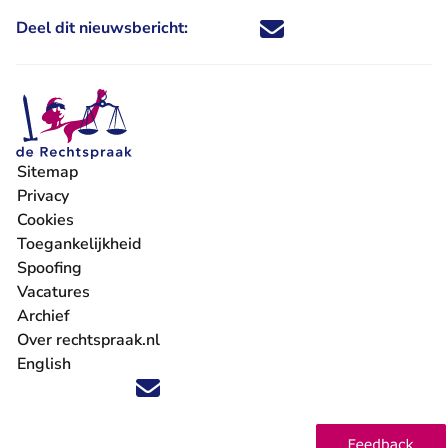
Deel dit nieuwsbericht:
Deel dit nieuwsbericht via X - U 
Deel dit nieuwsbericht via Fa
Deel dit nieuwsbericht via
Deel dit nieuwsbericht
Sitemap
Privacy
Cookies
Toegankelijkheid
Spoofing
Vacatures
- U verlaat Rechtspraak.nl
Archief
Over rechtspraak.nl
English
Volg ons op X (Twitter) - U verlaat Rechtspraak.nl
Volg ons op Facebook - U verlaat Rechtspraak.nl
Volg ons op Instagram - U verlaat Rechtspraak.nl
Volg ons op Youtube - U verlaat Rechtspraak.nl
Volg ons op LinkedIn - U verlaat Rechtspraak.n
'Blijf op de hoogte' nieuwsbrief - U verlaat