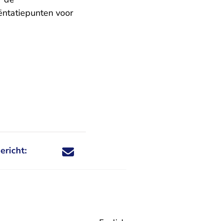
iëntatiepunten voor
ericht:
Deel dit nieuwsbericht via X - U verlaat Rechtspraa
Deel dit nieuwsbericht via Facebook - U verlaat
Deel dit nieuwsbericht via e-mail
Deel dit nieuwsbericht via LinkedIn - U v