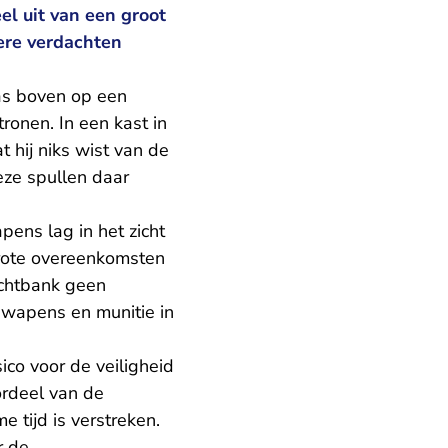
l uit van een groot
ere verdachten
tas boven op een
ronen. In een kast in
hij niks wist van de
eze spullen daar
pens lag in het zicht
grote overeenkomsten
echtbank geen
 wapens en munitie in
co voor de veiligheid
ordeel van de
 tijd is verstreken.
r de