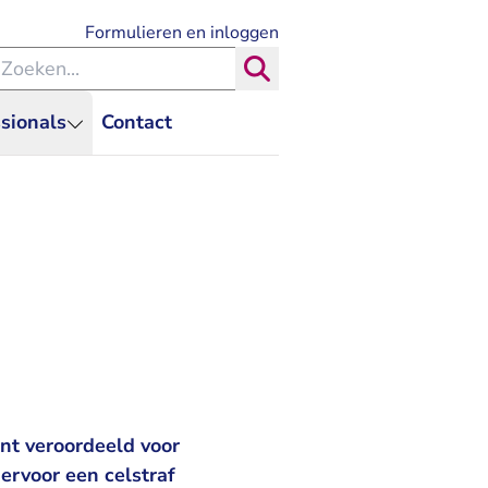
- U verlaat Rechtspraak.nl
Formulieren en inloggen
eken binnen de Rechtspraak
Zoeken
sionals
Contact
nt veroordeeld voor
iervoor een celstraf