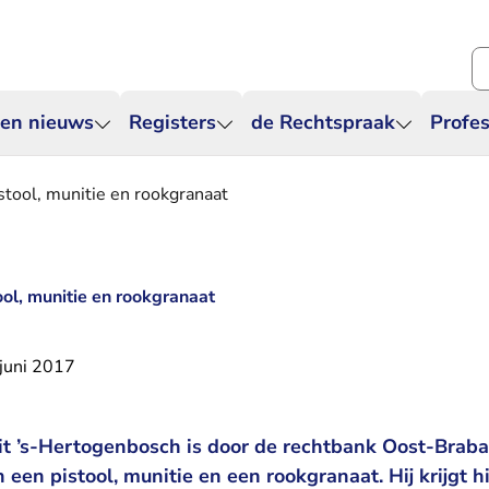
Zo
 en nieuws
Registers
de Rechtspraak
Profes
istool, munitie en rookgranaat
tool, munitie en rookgranaat
juni 2017
it ’s-Hertogenbosch is door de rechtbank Oost-Braba
n een pistool, munitie en een rookgranaat. Hij krijgt h