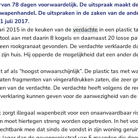
van 78 dagen voorwaardelijk. De uitspraak maakt dee
wapenhandel. De uitspraken in de zaken van de and
 juli 2017.
nuari 2015 in de keuken van de
verdachte
in een plastic 
tool aan met daarin 8 kogels en daarnaast 20 losse pat
n rookgranaat gevonden. De verdachte verklaarde dat 
zijn huis. Hij opperde de mogelijkheid dat een ander d
 af als “hoogst onwaarschijnlijk”. De plastic tas met wa
 zaten fragmenten van vingerafdrukken zaten, die zeer 
en van de verdachte. De verdachte heeft volgens de r
ve verklaring kunnen geven voor de aanwezigheid van de
 zorgt illegaal wapenbezit voor een onaanvaardbaar risi
 moet hiertegen streng worden opgetreden. In het vo
chtbank mee dat sinds de vondst in zijn woning geruime
s lager dan de gevangenisstraf van 5 maanden die doo