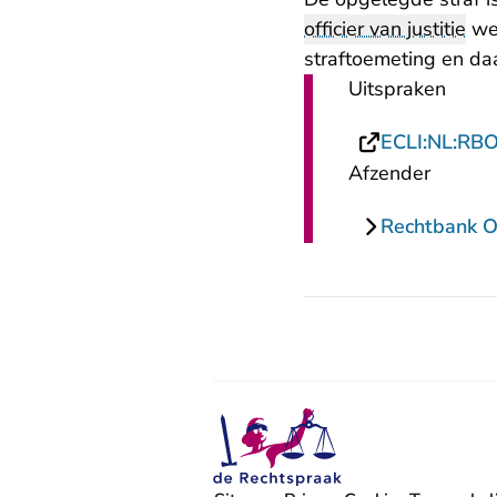
officier van justitie
wer
straftoemeting en daa
Uitspraken
ECLI:NL:RB
Afzender
Rechtbank O