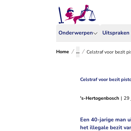
Onderwerpen
Uitspraken
Home
...
Celstraf voor bezit p
Celstraf voor bezit pis
's-Hertogenbosch
|
29 
Een 40-jarige man u
het illegale bezit va