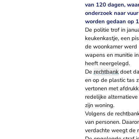
van 120 dagen, waar
onderzoek naar vuur
worden gedaan op 11
De politie trof in ja
keukenkastje, een pis
de woonkamer werd ee
wapens en munitie in 
heeft neergelegd.
De
rechtbank
doet dat
en op de plastic tas
vertonen met afdrukk
redelijke alternatie
zijn woning.
Volgens de rechtbank
van personen. Daarom
verdachte weegt de re
De opgelegde straf i