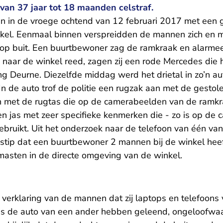
an 37 jaar tot 18 maanden celstraf.
 in de vroege ochtend van 12 februari 2017 met een 
kel. Eenmaal binnen verspreidden de mannen zich en 
top buit. Een buurtbewoner zag de ramkraak en alarmee
na naar de winkel reed, zagen zij een rode Mercedes d
ting Deurne. Diezelfde middag werd het drietal in zo’n 
 de auto trof de politie een rugzak aan met de gestol
en met de rugtas die op de camerabeelden van de ramkra
en jas met zeer specifieke kenmerken die - zo is op de
gebruikt. Uit het onderzoek naar de telefoon van één van
dstip dat een buurtbewoner 2 mannen bij de winkel heef
masten in de directe omgeving van de winkel.
 verklaring van de mannen dat zij laptops en telefoon
s de auto van een ander hebben geleend, ongeloofwaar