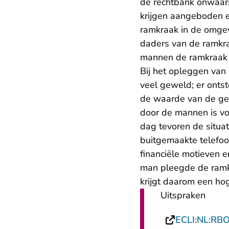
de rechtbank onwaars
krijgen aangeboden e
ramkraak in de omgev
daders van de ramkra
mannen de ramkraak
Bij het opleggen van
veel geweld; er onts
de waarde van de gest
door de mannen is vo
dag tevoren de situa
buitgemaakte telefoo
financiële motieven e
man pleegde de ramkr
krijgt daarom een ho
Uitspraken
ECLI:NL:RB