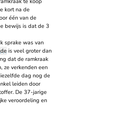
 ramkraak te koop
e kort na de
door één van de
e bewijs is dat de 3
ak sprake was van
ade
is veel groter dan
ring dat de ramkraak
n, ze verkenden een
diezelfde dag nog de
nkel leiden door
offer. De 37-jarige
jke veroordeling en