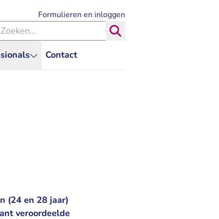
- U verlaat Rechtspraak.nl
Formulieren en inloggen
eken binnen de Rechtspraak
Zoeken
sionals
Contact
 (24 en 28 jaar)
ant veroordeelde