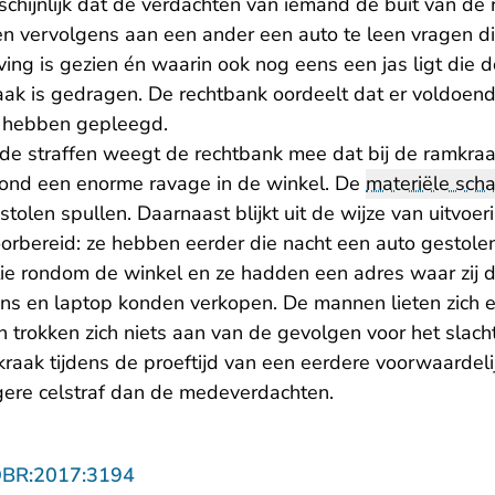
chijnlijk dat de verdachten van iemand de buit van de
n vervolgens aan een ander een auto te leen vragen di
ing is gezien én waarin ook nog eens een jas ligt die 
ak is gedragen. De rechtbank oordeelt dat er voldoend
 hebben gepleegd.
 de straffen weegt de rechtbank mee dat bij de ramkra
tond een enorme ravage in de winkel. De
materiële sch
olen spullen. Daarnaast blijkt uit de wijze van uitvoe
orbereid: ze hebben eerder die nacht een auto gestole
tie rondom de winkel en ze hadden een adres waar zij 
ns en laptop konden verkopen. De mannen lieten zich e
n trokken zich niets aan van de gevolgen voor het slacht
aak tijdens de proeftijd van een eerdere voorwaardeli
gere celstraf dan de medeverdachten.
- U verlaat Rechtspraak.nl
OBR:2017:3194