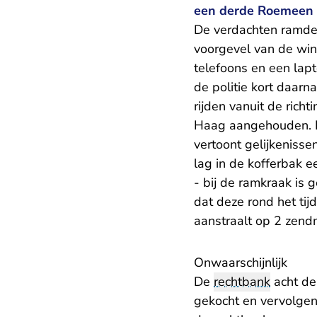
een derde Roemeen v
De verdachten ramden
voorgevel van de win
telefoons en een lap
de politie kort daar
rijden vanuit de rich
Haag aangehouden. In
vertoont gelijkeniss
lag in de kofferbak e
- bij de ramkraak is 
dat deze rond het tij
aanstraalt op 2 zend
Onwaarschijnlijk
De
rechtbank
acht de
gekocht en vervolgen