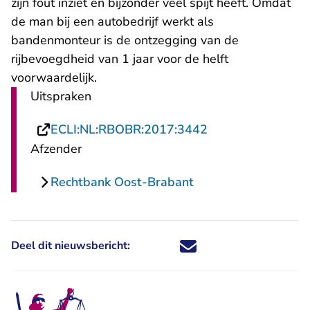
zijn fout inziet en bijzonder veel spijt heeft. Omdat
de man bij een autobedrijf werkt als
bandenmonteur is de ontzegging van de
rijbevoegdheid van 1 jaar voor de helft
voorwaardelijk.
Uitspraken
- U verlaat Recht
ECLI:NL:RBOBR:2017:3442
Afzender
Rechtbank Oost-Brabant
Deel dit nieuwsbericht:
Deel dit nieuwsbericht via X - U 
Deel dit nieuwsbericht via Fa
Deel dit nieuwsbericht via
Deel dit nieuwsbericht