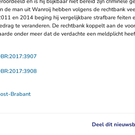
oordeeld en is hij blijkbaar niet bereid zijn criminele 
an de man uit Wanroij hebben volgens de rechtbank vee
011 en 2014 beging hij vergelijkbare strafbare feiten en
gedrag te veranderen. De rechtbank koppelt aan de voor
aarde onder meer dat de verdachte een meldplicht heef
- U verlaat Rechtspraak.nl
OBR:2017:3907
- U verlaat Rechtspraak.nl
OBR:2017:3908
ost-Brabant
Deel dit nieuwsb