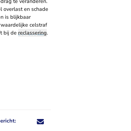
gedrag te veranderen.
l overlast en schade
 is blijkbaar
waardelijke celstraf
t bij de
reclassering
.
ericht:
Deel dit nieuwsbericht via X - U verlaat Rechtspraa
Deel dit nieuwsbericht via Facebook - U verlaat
Deel dit nieuwsbericht via e-mail
Deel dit nieuwsbericht via LinkedIn - U v