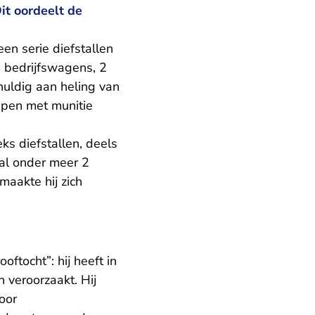
it oordeelt de
n serie diefstallen
4 bedrijfswagens, 2
chuldig aan heling van
apen met munitie
ks diefstallen, deels
al onder meer 2
maakte hij zich
oftocht”: hij heeft in
veroorzaakt. Hij
oor