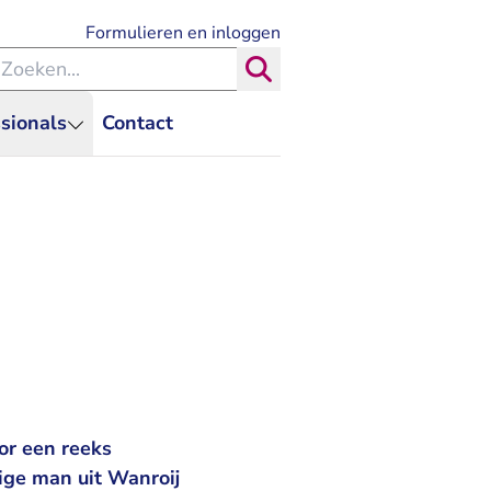
- U verlaat Rechtspraak.nl
Formulieren en inloggen
eken binnen de Rechtspraak
Zoeken
sionals
Contact
oor een reeks
ige man uit Wanroij