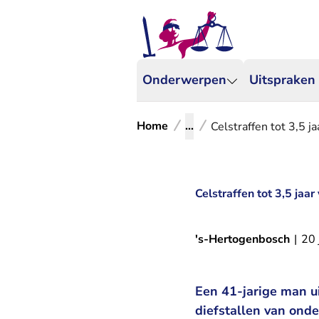
Onderwerpen
Uitspraken
Home
...
Celstraffen tot 3,5 j
Celstraffen tot 3,5 jaa
's-Hertogenbosch
|
20 
Een 41-jarige man ui
diefstallen van ond