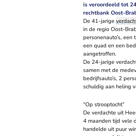
is veroordeeld tot 
rechtbank Oost-Bra
De 41-jarige
verdach
in de regio Oost-Bra
personenauto’s, een t
een quad en een bedr
aangetroffen.
De 24-jarige verdacht
samen met de medever
bedrijfsauto’s, 2 per
schuldig aan heling v
​“Op strooptocht”
De verdachte uit Hee
4 maanden tijd vele 
handelde uit puur win