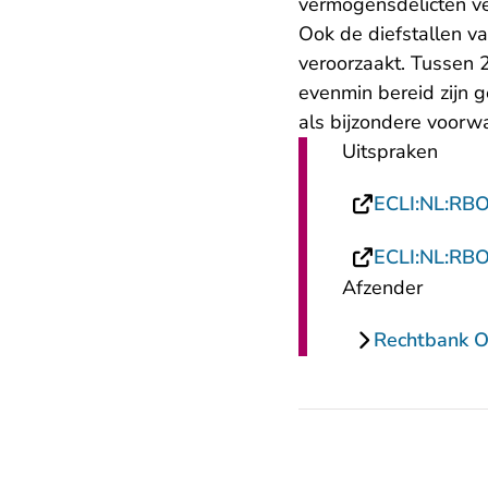
vermogensdelicten ver
Ook de diefstallen v
veroorzaakt. Tussen 2
evenmin bereid zijn 
als bijzondere voorw
Uitspraken
ECLI:NL:RB
ECLI:NL:RB
Afzender
Rechtbank O