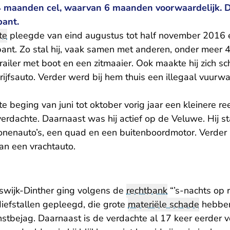
24 maanden cel, waarvan 6 maanden voorwaardelijk. D
bant.
te
pleegde van eind augustus tot half november 2016 ee
bant. Zo stal hij, vaak samen met anderen, onder meer 
railer met boot en een zitmaaier. Ook maakte hij zich s
ijfsauto. Verder werd bij hem thuis een illegaal vuurw
e beging van juni tot oktober vorig jaar een kleinere ree
dachte. Daarnaast was hij actief op de Veluwe. Hij st
sonenauto’s, een quad en een buitenboordmotor. Verder 
an een vrachtauto.
swijk-Dinther ging volgens de
rechtbank
“’s-nachts op ro
diefstallen gepleegd, die grote
materiële schade
hebben 
stbejag. Daarnaast is de verdachte al 17 keer eerder v