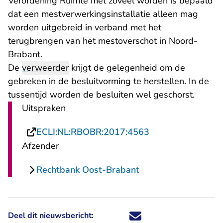
Verordening Ruimte met zoveel worden is bepaald
dat een mestverwerkingsinstallatie alleen mag
worden uitgebreid in verband met het
terugbrengen van het mestoverschot in Noord-
Brabant.
De
verweerder
krijgt de gelegenheid om de
gebreken in de besluitvorming te herstellen. In de
tussentijd worden de besluiten wel geschorst.
Uitspraken
- U verlaat Recht
ECLI:NL:RBOBR:2017:4563
Afzender
Rechtbank Oost-Brabant
Deel dit nieuwsbericht:
Deel dit nieuwsbericht via X - U 
Deel dit nieuwsbericht via Fa
Deel dit nieuwsbericht via
Deel dit nieuwsbericht