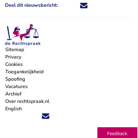
Deel dit nieuwsbericht:
Deel dit nieuwsbericht via X - U 
Deel dit nieuwsbericht via Fa
Deel dit nieuwsbericht via
Deel dit nieuwsbericht
Sitemap
Privacy
Cookies
Toegankelijkheid
Spoofing
Vacatures
- U verlaat Rechtspraak.nl
Archief
Over rechtspraak.nl
English
Volg ons op X (Twitter) - U verlaat Rechtspraak.nl
Volg ons op Facebook - U verlaat Rechtspraak.nl
Volg ons op Instagram - U verlaat Rechtspraak.nl
Volg ons op Youtube - U verlaat Rechtspraak.nl
Volg ons op LinkedIn - U verlaat Rechtspraak.n
'Blijf op de hoogte' nieuwsbrief - U verlaat