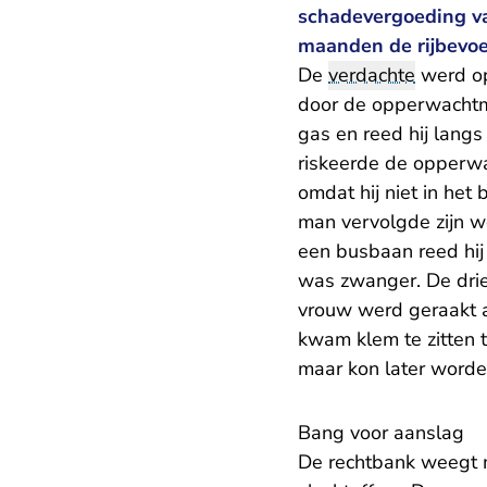
schadevergoeding va
maanden de rijbevoe
De
verdachte
werd op
door de opperwachtme
gas en reed hij lan
riskeerde de opperwa
omdat hij niet in he
man vervolgde zijn w
een busbaan reed hi
was zwanger. De drie
vrouw werd geraakt a
kwam klem te zitten 
maar kon later worden
Bang voor aanslag
De rechtbank weegt me