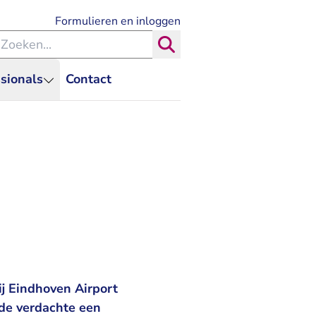
- U verlaat Rechtspraak.nl
Formulieren en inloggen
eken binnen de Rechtspraak
Zoeken
sionals
Contact
ij Eindhoven Airport
de verdachte een