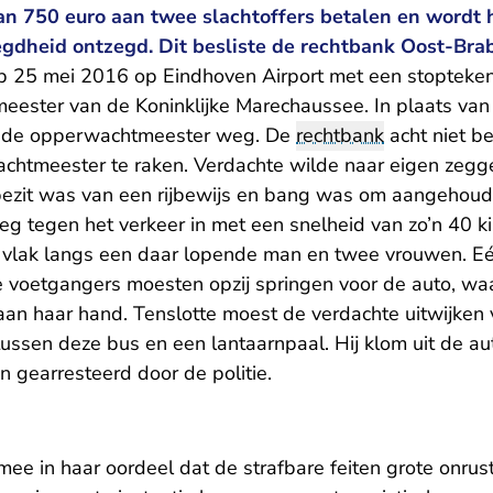
n 750 euro aan twee slachtoffers betalen en wordt 
gdheid ontzegd. Dit besliste de rechtbank Oost-Bra
 25 mei 2016 op Eindhoven Airport met een stopteke
ester van de Koninklijke Marechaussee. In plaats van t
gs de opperwachtmeester weg. De
rechtbank
acht niet be
chtmeester te raken. Verdachte wilde naar eigen zegg
t bezit was van een rijbewijs en bang was om aangehou
eg tegen het verkeer in met een snelheid van zo’n 40 k
j vlak langs een daar lopende man en twee vrouwen. E
 voetgangers moesten opzij springen voor de auto, wa
an haar hand. Tenslotte moest de verdachte uitwijken
tussen deze bus en een lantaarnpaal. Hij klom uit de a
 gearresteerd door de politie.
e in haar oordeel dat de strafbare feiten grote onrust