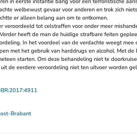
ren in eerste instantie bang voor een terroristische aan
achte welbewust gevaar voor anderen en trok zich niet
htte er alleen belang aan om te ontkomen.
r veroordeeld tot celstraffen voor onder meer mishande
 Verder heeft de man de huidige strafbare feiten geple
ordeling. In het voordeel van de verdachte weegt mee 
toppen met het gebruik van harddrugs en alcohol. Met de 
meteen starten. Om deze behandeling niet te doorkruise
uit de eerdere veroordeling niet ten uitvoer worden ge
- U verlaat Rechtspraak.nl
OBR:2017:4911
ost-Brabant