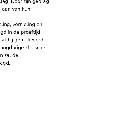
slag. Door zijn gedrag
s aan van hun
ling, vernieling en
egd in de
proeftijd
dat hij gemotiveerd
langdurige klinische
n zal de
legd.